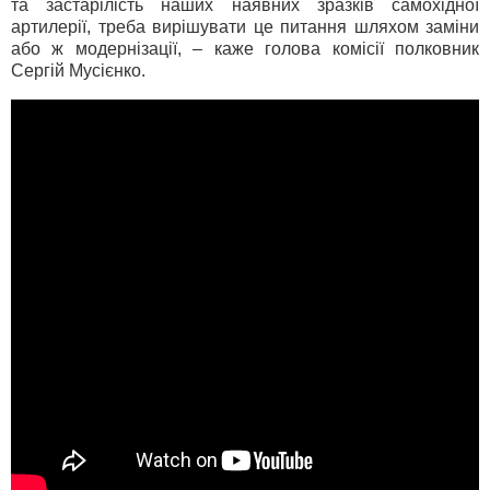
та застарілість наших наявних зразків самохідної
артилерії, треба вирішувати це питання шляхом заміни
або ж модернізації, – каже голова комісії полковник
Сергій Мусієнко.