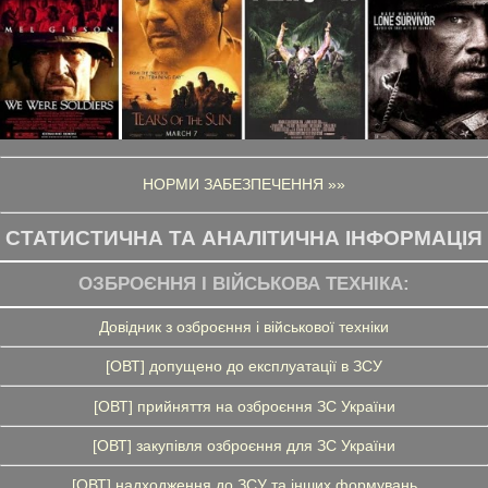
НОРМИ ЗАБЕЗПЕЧЕННЯ »»
СТАТИСТИЧНА ТА АНАЛІТИЧНА ІНФОРМАЦІЯ
ОЗБРОЄННЯ І ВІЙСЬКОВА ТЕХНІКА:
Довідник з озброєння і військової техніки
[ОВТ] допущено до експлуатації в ЗСУ
[ОВТ] прийняття на озброєння ЗС України
[ОВТ] закупівля озброєння для ЗС України
[ОВТ] надходження до ЗСУ та інших формувань