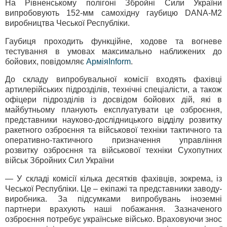
На Рівненському полігоні Збройні Сили України
випробовують 152-мм самохідну гаубицю DANA-M2
виробництва Чеської Республіки.
Гаубиця проходить функційне, ходове та вогневе
тестування в умовах максимально наближених до
бойових, повідомляє
АрміяInform
.
До складу випробувальної комісії входять фахівці
артилерійських підрозділів, технічні спеціалісти, а також
офіцери підрозділів із досвідом бойових дій, які в
майбутньому планують експлуатувати це озброєння,
представники науково-дослідницького відділу розвитку
ракетного озброєння та військової техніки тактичного та
оперативно-тактичного призначення управління
розвитку озброєння та військової техніки Сухопутних
військ Збройних Сил України
— У складі комісії кілька десятків фахівців, зокрема, із
Чеської Республіки. Це – екіпажі та представники заводу-
виробника. За підсумками випробувань іноземні
партнери врахують наші побажання. Зазначеного
озброєння потребує українське військо. Враховуючи знос