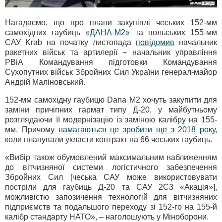
Нагадаємо, що про плани закупівлі чеських 152-мм
самохідних гаубиць
«ДАНА-М2»
та польських 155-мм
САУ Krab на початку листопада
повідомив
начальник
ракетних військ та артилерії − начальник управління
РВіА Командування підготовки Командування
Сухопутних військ Збройних Сил України генерал-майор
Андрій Маліновський.
152-мм самохідну гаубицю Dana M2 хочуть закупити для
заміни причіпних гармат типу Д-20, у майбутньому
розглядаючи її модернізацію із заміною калібру на 155-
мм. Причому
намагаються це зробити ще з 2018 року
,
коли планували укласти контракт на 66 чеських гаубиць.
«Вибір також обумовлений максимальним наближенням
до вітчизняної системи логістичного забезпечення
Збройних Сил [чеська САУ може використовувати
постріли для гаубиць Д-20 та САУ 2С3 «Акація»],
можливістю запозичення технологій для вітчизняних
підприємств та подальшого переходу зі 152-го на 155-й
калібр стандарту НАТО», – наголошують у Міноборони.