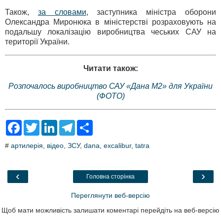
Також,
за словами
, заступника міністра оборони
Олександра Миронюка в міністерстві розраховують на
подальшу локалізацію виробництва чеських САУ на
території України.
Читати також:
Розпочалось виробництво САУ «Дана М2» для України
(ФОТО)
F
T
L
T
S
a
w
i
e
h
c
i
n
l
a
#
артилерія
,
відео
,
ЗСУ
,
dana
,
excalibur
,
tatra
e
t
k
e
r
b
t
e
g
e
o
e
d
r
o
r
I
a
‹
›
Головна сторінка
k
n
m
Переглянути веб-версію
Щоб мати можливість залишати коментарі перейдіть на веб-версію