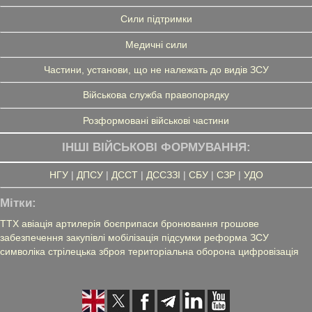
Сили підтримки
Медичні сили
Частини, установи, що не належать до видів ЗСУ
Військова служба правопорядку
Розформовані військові частини
ІНШІ ВІЙСЬКОВІ ФОРМУВАННЯ:
НГУ
|
ДПСУ
|
ДССТ
|
ДССЗЗІ
|
СБУ
|
СЗР
|
УДО
Мітки:
ТТХ
авіація
артилерія
боєприпаси
бронювання
грошове
забезпечення
закупівлі
мобілізація
підсумки
реформа ЗСУ
символіка
стрілецька зброя
територіальна оборона
цифровізація