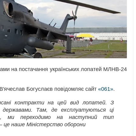
їнами на постачання українських лопатей МЛНВ-24
 В'ячеслав Богуслаєв повідомляє сайт
«061»
.
исані контракти на цей вид лопатей. З
 державами. Там, де експлуатуються ці
о, ми переходимо на наступний тип
 – це наше Міністерство оборони