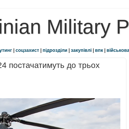
inian Military 
утинг
|
соцзахист
|
підрозділи
|
закупівлі
|
впк
|
військова
-24 постачатимуть до трьох