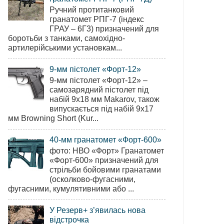
Ручний протитанковий
гранатомет РПГ-7 (індекс
ГРАУ – 6Г3) призначений для
боротьби з танками, самохідно-
артилерійськими установкам...
9-мм пістолет «Форт-12»
9-мм пістолет «Форт-12» –
самозарядний пістолет під
набій 9х18 мм Makarov, також
випускається під набій 9х17
мм Browning Short (Kur...
40-мм гранатомет «Форт-600»
фото: НВО «Форт» Гранатомет
«Форт-600» призначений для
стрільби бойовими гранатами
(осколково-фугасними,
фугасними, кумулятивними або ...
У Резерв+ з’явилась нова
відстрочка