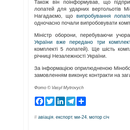
Також він поінформував, що підпри
лопатей для ударних вертольотів Мі
Нагадаємо, що
випробування лопат
одночасно почали випробовувати композ
Міністр оборони, перебуваючи учор
України вже передано три комплект
комплекті 5 лопатей). Ще шість комп
річниці Незалежності України.
За інформацією оприлюдненою Мінобо
замовленням виконує контракти на заг
Фото © Vasyl Mytrovych
F
T
L
T
S
a
w
i
e
h
c
i
n
l
a
e
t
k
e
r
#
авіація
,
експорт
,
ми-24
,
мотор січ
b
t
e
g
e
o
e
d
r
o
r
I
a