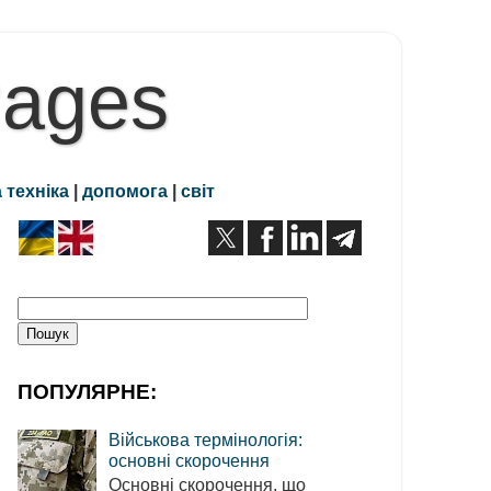
Pages
 техніка
|
допомога
|
світ
ПОПУЛЯРНЕ:
Військова термінологія:
основні скорочення
Основні скорочення, що