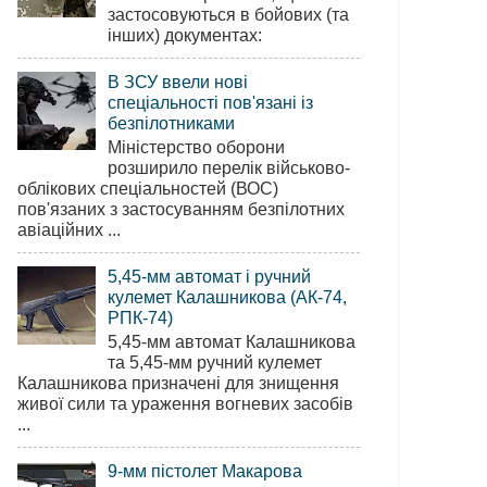
застосовуються в бойових (та
інших) документах:
В ЗСУ ввели нові
спеціальності пов'язані із
безпілотниками
Міністерство оборони
розширило перелік військово-
облікових спеціальностей (ВОС)
пов'язаних з застосуванням безпілотних
авіаційних ...
5,45-мм автомат і ручний
кулемет Калашникова (АК-74,
РПК-74)
5,45-мм автомат Калашникова
та 5,45-мм ручний кулемет
Калашникова призначені для знищення
живої сили та ураження вогневих засобів
...
9-мм пістолет Макарова