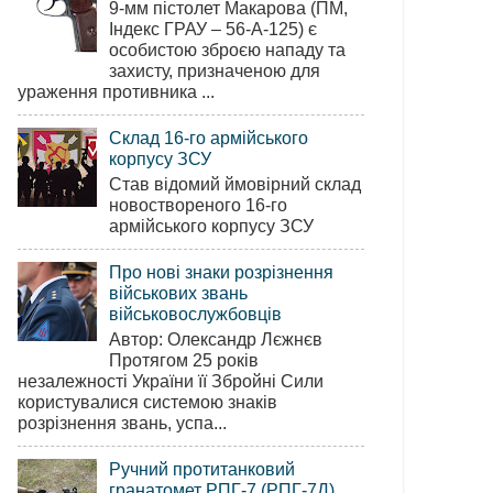
9-мм пістолет Макарова (ПМ,
Індекс ГРАУ – 56-А-125) є
особистою зброєю нападу та
захисту, призначеною для
ураження противника ...
Склад 16-го армійського
корпусу ЗСУ
Став відомий ймовірний склад
новоствореного 16-го
армійського корпусу ЗСУ
Про нові знаки розрізнення
військових звань
військовослужбовців
Автор: Олександр Лєжнєв
Протягом 25 років
незалежності України її Збройні Сили
користувалися системою знаків
розрізнення звань, успа...
Ручний протитанковий
гранатомет РПГ-7 (РПГ-7Д)