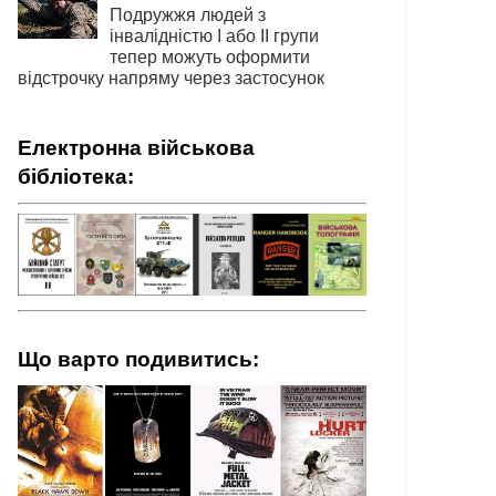
Подружжя людей з
інвалідністю І або ІІ групи
тепер можуть оформити
відстрочку напряму через застосунок
Електронна військова
бібліотека:
Що варто подивитись: