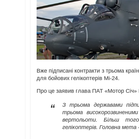
Вже підписані контракти з трьома кра
для бойових гелікоптерів Мі-24.
Про це заявив глава ПАТ «Мотор Січ»
З трьома державами підп
“
трьома високорозвиненими
вертольоти. Більш тог
гелікоптерів. Головна мета