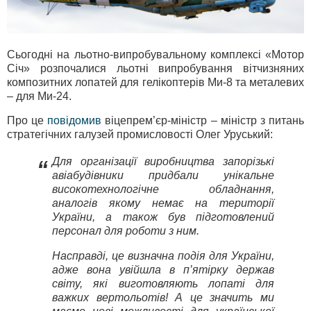
Сьогодні на льотно-випробувальному комплексі «Мотор
Січ» розпочалися льотні випробування вітчизняних
композитних лопатей для гелікоптерів Ми-8 та металевих
– для Ми-24.
Про це
повідомив
віцепрем’єр-міністр – міністр з питань
стратегічних галузей промисловості Олег Уруський:
Для організації виробництва запорізькі
“
авіабудівники придбали унікальне
високотехнологічне обладнання,
аналогів якому немає на території
України, а також був підготовлений
персонал для роботи з ним.
Насправді, це визначна подія для України,
адже вона увійшла в п’ятірку держав
світу, які виготовляють лопаті для
важких вертольотів! А це значить ми