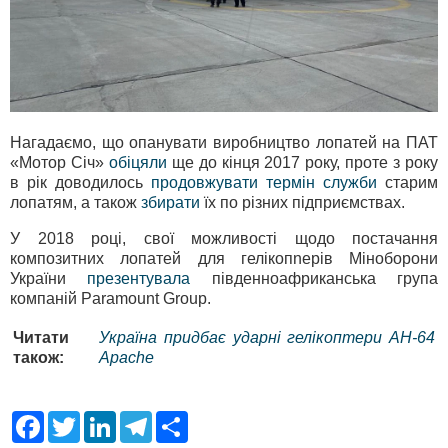
Нагадаємо, що опанувати виробництво лопатей на ПАТ
«Мотор Січ»
обіцяли
ще до кінця 2017 року, проте з року
в рік доводилось
продовжувати термін служби
старим
лопатям, а також
збирати
їх по різних підприємствах.
У 2018 році, свої можливості щодо постачання
композитних лопатей для гелікопnерів Міноборони
України
презентувала
південноафриканська група
компаній Paramount Group.
Читати
Україна придбає ударні гелікоптери AH-64
також:
Apache
F
T
L
T
S
a
w
i
e
h