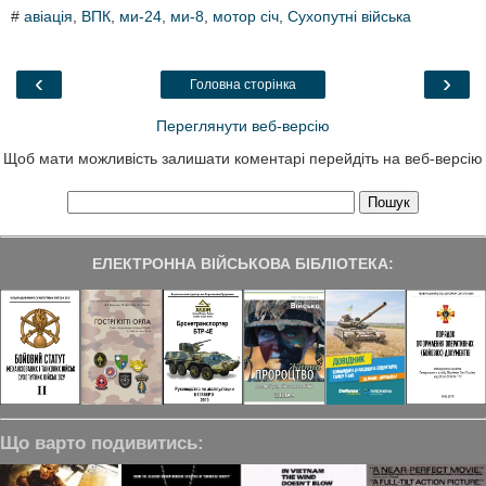
c
i
n
l
a
#
авіація
,
ВПК
,
ми-24
,
ми-8
,
мотор січ
,
Сухопутні війська
e
t
k
e
r
b
t
e
g
e
o
e
d
r
o
r
I
a
‹
›
Головна сторінка
k
n
m
Переглянути веб-версію
Щоб мати можливість залишати коментарі перейдіть на веб-версію
ЕЛЕКТРОННА ВІЙСЬКОВА БІБЛІОТЕКА:
Що варто подивитись: