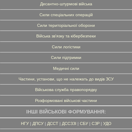
Десантно-штурмові війська
Сили спеціальних операцій
Сили територіальної оборони
Війська зв'язку та кібербезпеки
Сили логістики
Сили підтримки
Медичні сили
Частини, установи, що не належать до видів ЗСУ
Військова служба правопорядку
Розформовані військові частини
ІНШІ ВІЙСЬКОВІ ФОРМУВАННЯ:
НГУ
|
ДПСУ
|
ДССТ
|
ДССЗЗІ
|
СБУ
|
СЗР
|
УДО