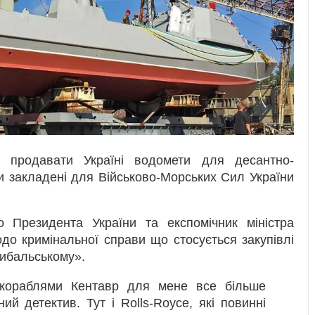
ь продавати Україні водомети для десантно-
и закладені для Військово-Морських Сил України
о Президента України та експомічник міністра
до кримінальної справи що стосується закупівлі
Рибальському».
 кораблями Кентавр для мене все більше
й детектив. Тут і Rolls-Royce, які повинні