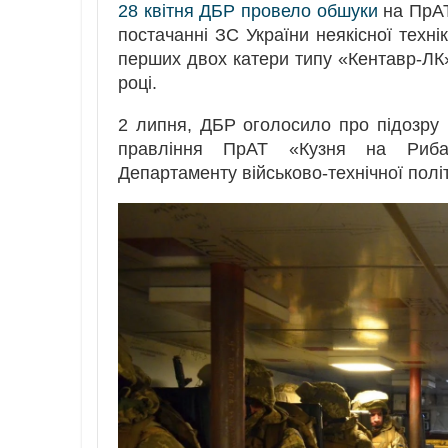
28 квітня ДБР провело обшуки
на ПрАТ
постачанні ЗС України неякісної техн
перших двох катери типу «Кентавр-ЛК»
році.
2 липня, ДБР оголосило про підозру 
правління ПрАТ «Кузня на Риба
Департаменту військово-технічної полі