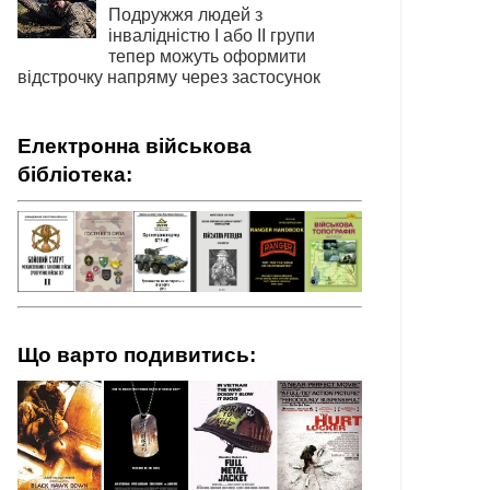
Подружжя людей з
інвалідністю І або ІІ групи
тепер можуть оформити
відстрочку напряму через застосунок
Електронна військова
бібліотека:
Що варто подивитись: