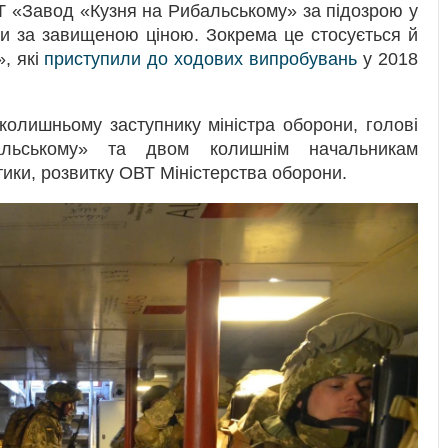
 «Завод «Кузня на Рибальському» за підозрою у
іки за завищеною ціною. Зокрема це стосується й
, які
приступили до ходових випробувань
у 2018
колишньому заступнику міністра оборони, голові
льському» та двом колишнім начальникам
тики, розвитку ОВТ Міністерства оборони.