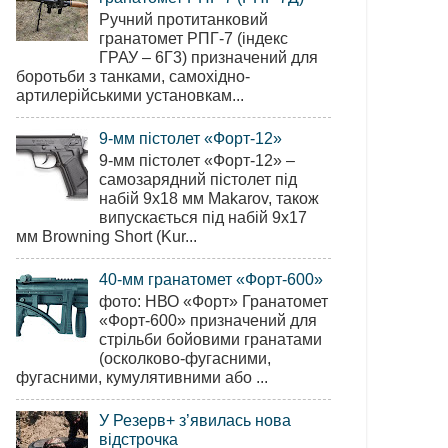
Ручний протитанковий
гранатомет РПГ-7 (індекс
ГРАУ – 6Г3) призначений для
боротьби з танками, самохідно-
артилерійськими установкам...
9-мм пістолет «Форт-12»
9-мм пістолет «Форт-12» –
самозарядний пістолет під
набій 9х18 мм Makarov, також
випускається під набій 9х17
мм Browning Short (Kur...
40-мм гранатомет «Форт-600»
фото: НВО «Форт» Гранатомет
«Форт-600» призначений для
стрільби бойовими гранатами
(осколково-фугасними,
фугасними, кумулятивними або ...
У Резерв+ з’явилась нова
відстрочка