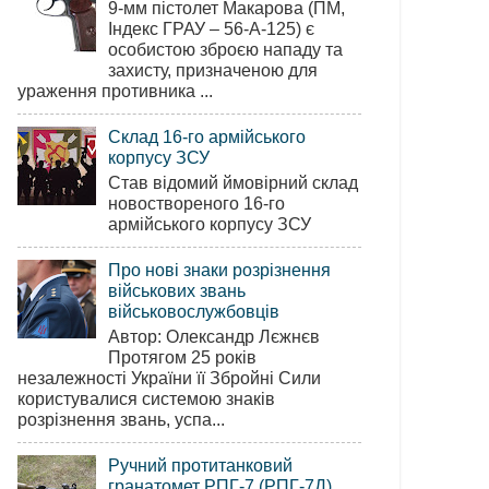
9-мм пістолет Макарова (ПМ,
Індекс ГРАУ – 56-А-125) є
особистою зброєю нападу та
захисту, призначеною для
ураження противника ...
Склад 16-го армійського
корпусу ЗСУ
Став відомий ймовірний склад
новоствореного 16-го
армійського корпусу ЗСУ
Про нові знаки розрізнення
військових звань
військовослужбовців
Автор: Олександр Лєжнєв
Протягом 25 років
незалежності України її Збройні Сили
користувалися системою знаків
розрізнення звань, успа...
Ручний протитанковий
гранатомет РПГ-7 (РПГ-7Д)