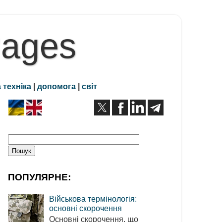
Pages
 техніка
|
допомога
|
світ
ПОПУЛЯРНЕ:
Військова термінологія:
основні скорочення
Основні скорочення, що