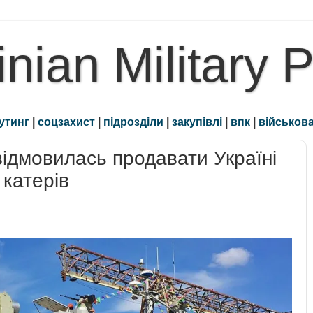
inian Military 
утинг
|
соцзахист
|
підрозділи
|
закупівлі
|
впк
|
військова
відмовилась продавати Україні
 катерів