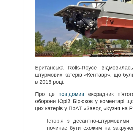
Британська Rolls-Royce відмовилас
штурмових катерів «Кентавр», що бул
в 2016 році.
Про це
повідомив
ексрадник п'ятог
оборони Юрій Бірюков у коментарі що
цих катерів у ПрАТ «Завод «Кузня на 
Історія з десантно-штурмовими
починає бути схожим на закручени