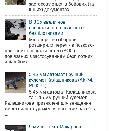
застосовуються в бойових (та
інших) документах:
В ЗСУ ввели нові
спеціальності пов'язані із
безпілотниками
Міністерство оборони
розширило перелік військово-
облікових спеціальностей (ВОС)
пов'язаних з застосуванням безпілотних
авіаційних ...
5,45-мм автомат і ручний
кулемет Калашникова (АК-74,
РПК-74)
5,45-мм автомат Калашникова
та 5,45-мм ручний кулемет
Калашникова призначені для знищення
живої сили та ураження вогневих засобів
...
9-мм пістолет Макарова