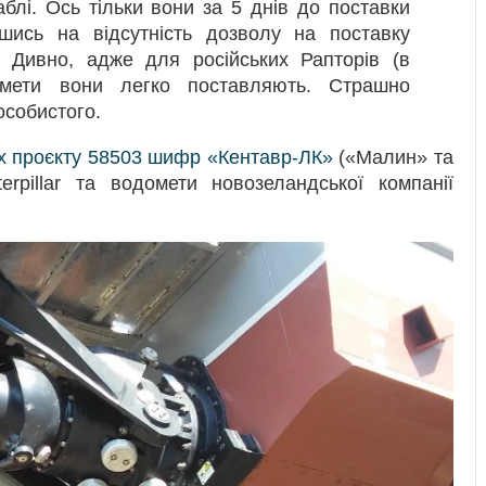
блі. Ось тільки вони за 5 днів до поставки
шись на відсутність дозволу на поставку
. Дивно, адже для російських Рапторів (в
омети вони легко поставляють. Страшно
особистого.
х проєкту 58503 шифр «Кентавр-ЛК»
(«Малин» та
erpillar та водомети новозеландської компанії