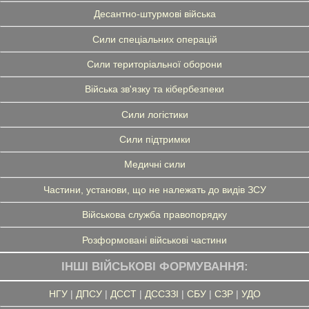
Десантно-штурмові війська
Сили спеціальних операцій
Сили територіальної оборони
Війська зв'язку та кібербезпеки
Сили логістики
Сили підтримки
Медичні сили
Частини, установи, що не належать до видів ЗСУ
Військова служба правопорядку
Розформовані військові частини
ІНШІ ВІЙСЬКОВІ ФОРМУВАННЯ:
НГУ
|
ДПСУ
|
ДССТ
|
ДССЗЗІ
|
СБУ
|
СЗР
|
УДО