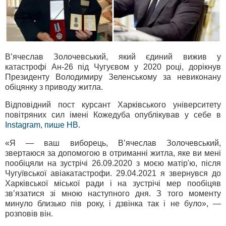
В’ячеслав Золочевський, який єдиний вижив у
катастрофі Ан-26 під Чугуєвом у 2020 році, дорікнув
Президенту Володимиру Зеленському за невиконану
обіцянку з приводу житла.
Відповідний пост курсант Харківського університету
повітряних сил імені Кожедуба опублікував у себе в
Instagram
,
пише НВ
.
«Я — ваш виборець, В’ячеслав Золочевський,
звертаюся за допомогою в отриманні житла, яке ви мені
пообіцяли на зустрічі 26.09.2020 з моєю матір'ю, після
Чугуївської авіакатастрофи. 29.04.2021 я звернувся до
Харківської міської ради і на зустрічі мер пообіцяв
зв’язатися зі мною наступного дня. З того моменту
минуло близько пів року, і дзвінка так і не було», —
розповів він.