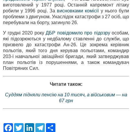
виготовлений у 1977 році. Останній капремонт літаку
робили у 1996 році. За
висновками комісії
у нього були
проблеми з двигуном. Унаслідок катастрофи з 27 осіб, що
перебували на борту, загинуло 26.
У грудні 2020 року
ДБР повідомило про підозру
особам,
які підозрюються у недбалому ставленні до служби, що
призвело до катастрофи Ан-26. Це зокрема керівник
польотів, який того дня керував польотами, командир
203-ї навчальної авіаційної бригади, який затверджував
план польотів із порушеннями, а також командувач
Повітряних Сил.
Читати також:
Суддям підняли пенсію на 10 тисяч, а військовим — на
67 грн
F
T
L
T
S
a
w
i
e
h