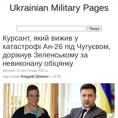
Ukrainian Military Pages
Курсант, який вижив у
катастрофі Ан-26 під Чугуєвом,
дорікнув Зеленському за
невиконану обіцянку
вівторок, 23 листопада 2021 р.
Андрій Шинко
підготував
о
14:50