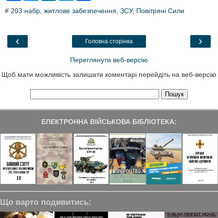
c
i
n
l
a
#
203 набр
,
житлове забезпечення
,
ЗСУ
,
Повітряні Сили
e
t
k
e
r
b
t
e
g
e
o
e
d
r
o
r
I
a
‹
›
Головна сторінка
k
n
m
Переглянути веб-версію
Щоб мати можливість залишати коментарі перейдіть на веб-версію
ЕЛЕКТРОННА ВІЙСЬКОВА БІБЛІОТЕКА:
Що варто подивитись: