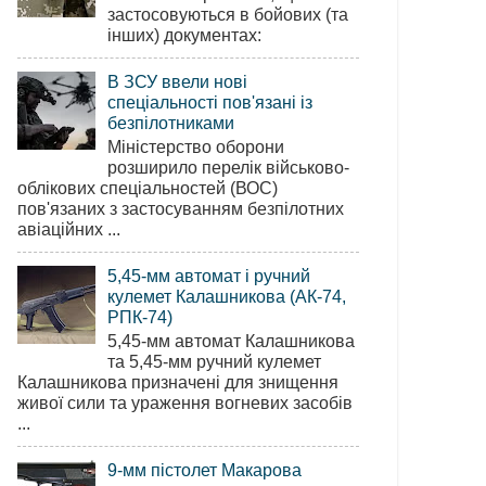
застосовуються в бойових (та
інших) документах:
В ЗСУ ввели нові
спеціальності пов'язані із
безпілотниками
Міністерство оборони
розширило перелік військово-
облікових спеціальностей (ВОС)
пов'язаних з застосуванням безпілотних
авіаційних ...
5,45-мм автомат і ручний
кулемет Калашникова (АК-74,
РПК-74)
5,45-мм автомат Калашникова
та 5,45-мм ручний кулемет
Калашникова призначені для знищення
живої сили та ураження вогневих засобів
...
9-мм пістолет Макарова