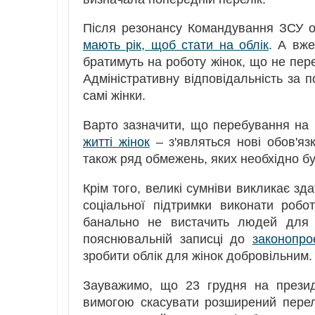
Після резонансу Командування ЗСУ о
мають рік, щоб стати на облік
. А вже
братимуть на роботу жінок, що не пер
Адміністративну відповідальність за 
самі жінки.
Варто зазначити, що перебування на 
житті жінок
– з'являться нові обов'яз
також ряд обмежень, яких необхідно бу
Крім того, великі сумніви викликає зд
соціальної підтримки виконати робо
банально не вистачить людей для 
пояснювальній записці до
законопро
зробити облік для жінок добровільним.
Зауважимо, що 23 грудня на презид
вимогою скасувати розширений перелі