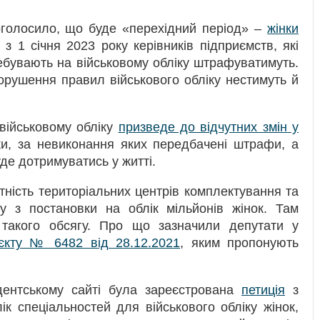
голосило, що буде «перехідний період» –
жінки
 з 1 січня 2023 року керівників підприємств, які
ебувають на військовому обліку штрафуватимуть.
порушення правил військового обліку нестимуть й
військовому обліку
призведе до відчутних змін у
ки, за невиконання яких передбачені штрафи, а
де дотримуватись у житті.
атність територіальних центрів комплектування та
ту з постановки на облік мільйонів жінок. Там
такого обсягу. Про що зазначили депутати у
єкту № 6482 від 28.12.2021
, яким пропонують
ентському сайті була зареєстрована
петиція
з
к спеціальностей для військового обліку жінок,