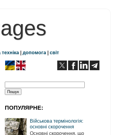
Pages
 техніка
|
допомога
|
світ
ПОПУЛЯРНЕ:
Військова термінологія:
основні скорочення
Основні скорочення, що