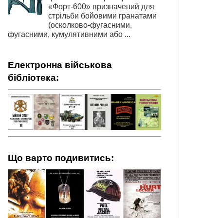
«Форт-600» призначений для
стрільби бойовими гранатами
(осколково-фугасними,
фугасними, кумулятивними або ...
Електронна військова
бібліотека:
Що варто подивитись: