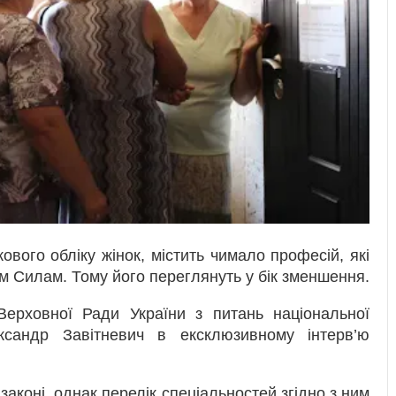
вого обліку жінок, містить чимало професій, які
 Силам. Тому його переглянуть у бік зменшення.
Верховної Ради України з питань національної
ксандр Завітневич в ексклюзивному інтерв’ю
аконі, однак перелік спеціальностей згідно з ним