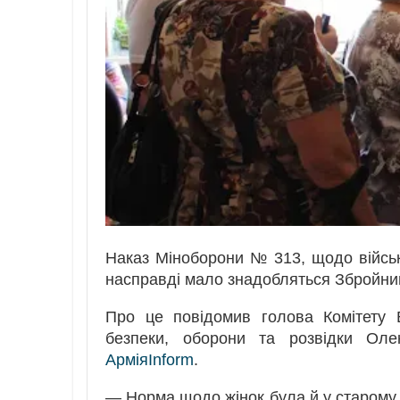
Наказ Міноборони № 313, щодо військо
насправді мало знадобляться Збройним
Про це повідомив голова Комітету 
безпеки, оборони та розвідки Оле
АрміяInform
.
— Норма щодо жінок була й у старому з