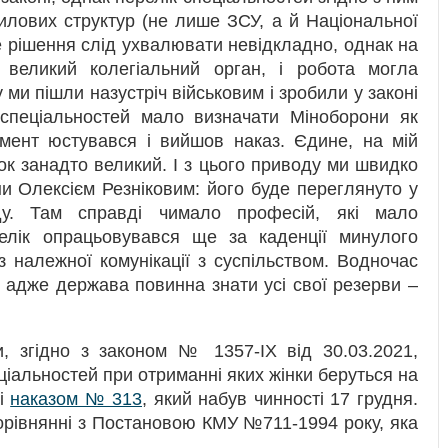
илових структур (не лише ЗСУ, а й Національної
е рішення слід ухвалювати невідкладно, однак на
великий колегіальний орган, і робота могла
у ми пішли назустріч військовим і зробили у законі
 спеціальностей мало визначати Міноборони як
мент юстувався і вийшов наказ. Єдине, на мій
к занадто великий. І з цього приводу ми швидко
и Олексієм Резніковим: його буде переглянуто у
ду. Там справді чимало професій, які мало
лік опрацьовувався ще за каденції минулого
з належної комунікації з суспільством. Водночас
, адже держава повинна знати усі свої резерви –
, згідно з законом № 1357-IX від 30.03.2021,
іальностей при отриманні яких жінки беруться на
ні
наказом № 313
, який набув чинності 17 грудня.
орівнянні з Постановою КМУ №711-1994 року, яка