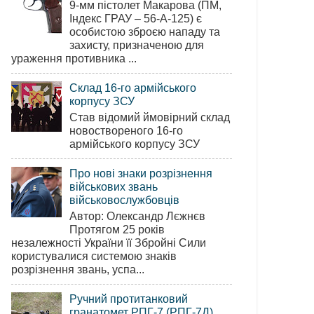
9-мм пістолет Макарова (ПМ,
Індекс ГРАУ – 56-А-125) є
особистою зброєю нападу та
захисту, призначеною для
ураження противника ...
Склад 16-го армійського
корпусу ЗСУ
Став відомий ймовірний склад
новоствореного 16-го
армійського корпусу ЗСУ
Про нові знаки розрізнення
військових звань
військовослужбовців
Автор: Олександр Лєжнєв
Протягом 25 років
незалежності України її Збройні Сили
користувалися системою знаків
розрізнення звань, успа...
Ручний протитанковий
гранатомет РПГ-7 (РПГ-7Д)