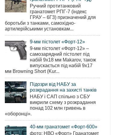
Ручний протитанковий
гранатомет РПГ-7 (індекс
ГРАУ – 6Г3) призначений для
боротьби з танками, самохідно-
артилерійськими установкам...
9-мм пістолет «Форт-12»
9-мм пістолет «Форт-12» –
самозарядний пістолет під
набій 9х18 мм Makarov, також
випускається під набій 9х17
мм Browning Short (Kur...
Підозри від НАБУ за
розкрадання на захисті танків
НАБУ і САП спільно з СБУ
викрили схему з розкрадання
понад 102 млн гривень в
«оборонці».
40-мм гранатомет «Форт-600»
фото: НВО «Форт» Гранатомет