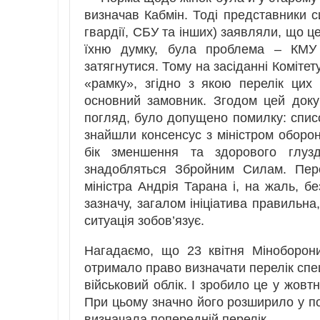
визначав Кабмін. Тоді представники с
гвардії, СБУ та інших) заявляли, що ц
їхню думку, була проблема – КМУ 
затягнутися. Тому на засіданні Комітет
«рамку», згідно з якою перелік цих
основний замовник. Згодом цей доку
погляд, було допущено помилку: списо
знайшли консенсус з міністром оборон
бік зменшення та здорового глуз
знадобляться Збройним Силам. Пере
міністра Андрія Тарана і, на жаль, бе
зазначу, загалом ініціатива правильна
ситуація зобов’язує.
Нагадаємо, що 23 квітня Міноборони
отримало право визначати перелік спец
військовий облік. І зробило це у жовт
При цьому значно його розширило у п
визначала попередній перелік.