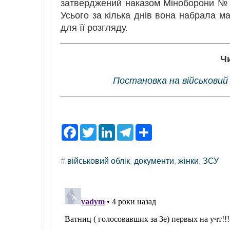
затверджений наказом Міноборони № 3
Усього за кілька днів вона набрала ма
для її розгляду.
Ч
Постановка на військовий
F
T
L
T
S
a
w
i
e
h
c
i
n
l
a
e
t
k
e
r
#
військовий облік
,
документи
,
жінки
,
ЗСУ
b
t
e
g
e
o
e
d
r
o
r
I
a
k
n
m