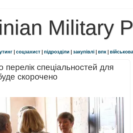
inian Military 
утинг
|
соцзахист
|
підрозділи
|
закупівлі
|
впк
|
військова
о перелік спеціальностей для
 буде скорочено