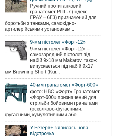
Ручний протитанковий
гранатомет РПГ-7 (індекс
ГРАУ – 6Г3) призначений для
боротьби з танками, самохідно-
артилерійськими установкам...
9-мм пістолет «Форт-12»
9-мм пістолет «Форт-12» –
самозарядний пістолет під
набій 9х18 мм Makarov, також
випускається під набій 9х17
мм Browning Short (Kur...
40-мм гранатомет «Форт-600»
фото: НВО «Форт» Гранатомет
«Форт-600» призначений для
стрільби бойовими гранатами
(осколково-фугасними,
фугасними, кумулятивними або ...
У Резерв+ з’явилась нова
відстрочка