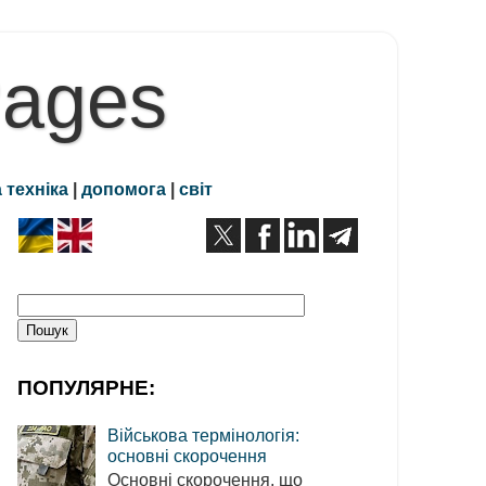
Pages
 техніка
|
допомога
|
світ
ПОПУЛЯРНЕ:
Військова термінологія:
основні скорочення
Основні скорочення, що