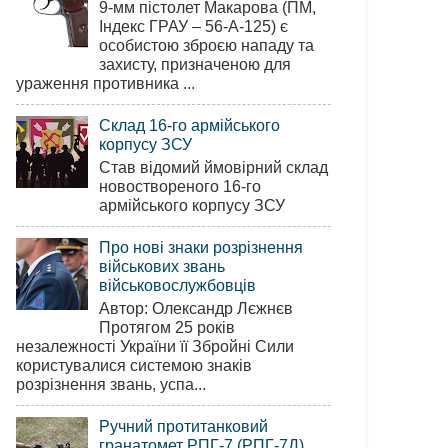
9-мм пістолет Макарова (ПМ,
Індекс ГРАУ – 56-А-125) є
особистою зброєю нападу та
захисту, призначеною для
ураження противника ...
Склад 16-го армійського
корпусу ЗСУ
Став відомий ймовірний склад
новоствореного 16-го
армійського корпусу ЗСУ
Про нові знаки розрізнення
військових звань
військовослужбовців
Автор: Олександр Лєжнєв
Протягом 25 років
незалежності України її Збройні Сили
користувалися системою знаків
розрізнення звань, успа...
Ручний протитанковий
гранатомет РПГ-7 (РПГ-7Д)