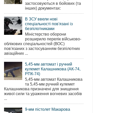
застосовуються в бойових (та
інших) документах:
В ЗСУ ввели нові
спеціальності пов'язані із
безпілотниками
Міністерство оборони
розширило перелік військово-
облікових спеціальностей (ВОС)
пов'язаних з застосуванням безпілотних
авіаційних ...
5,45-мм автомат і ручний
кулемет Калашникова (АК-74,
РПК-74)
5,45-мм автомат Калашникова
та 5,45-мм ручний кулемет
Калашникова призначені для знищення
живої сили та ураження вогневих засобів
...
9-мм пістолет Макарова