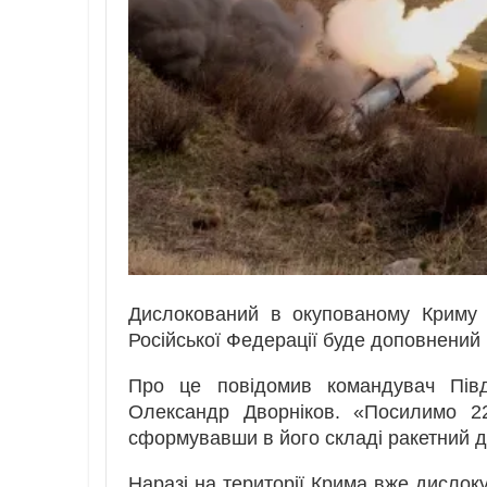
Дислокований в окупованому Криму 
Російської Федерації буде доповнений 
Про це повідомив командувач Півд
Олександр Дворніков. «Посилимо 22
сформувавши в його складі ракетний ди
Наразі на території Крима вже дислоку