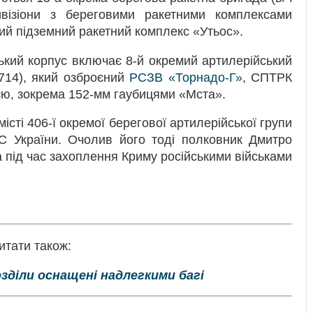
візіони з береговими ракетними комплексами
ний підземний ракетний комплекс «Утьос».
ький корпус включає 8-й окремий артилерійський
7714), який озброєний
РСЗВ «Торнадо-Г»
, СПТРК
єю, зокрема 152-мм гаубицями «Мста».
істі 406-ї окремої берегової артилерійської групи
С України. Очолив його тоді полковник Дмитро
а під час захоплення Криму російськими військами
итати також:
зділи оснащені надлегкими багі