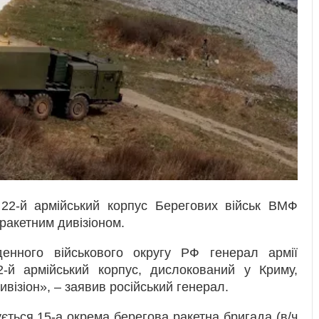
22-й армійський корпус Берегових військ ВМФ
ракетним дивізіоном.
енного військового округу РФ генерал армії
-й армійський корпус, дислокований у Криму,
візіон», – заявив російський генерал.
ється 15-а окрема берегова ракетна бригада (в/ч