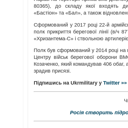
80365), до складу якої входять ди
«Бастіон» та «Бал», а також відновле
Сформований у 2017 році 22-й армійс
полк прикриття берегової лінії (в/ч 8
«Хризантема-С» і ствольною артилері
Полк був сформований у 2014 році на м
Центру військ берегової оборони ВМ
Козаченко, який командував 406 обаг, 
зрадив присязі.
Підпишись на Ukrmilitary у
Twitter »»
Ч
Росія створить підро