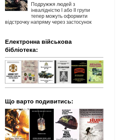
Подружжя людей з
інвалідністю І або ІІ групи
тепер можуть оформити
відстрочку напряму через застосунок
Електронна військова
бібліотека:
Що варто подивитись: