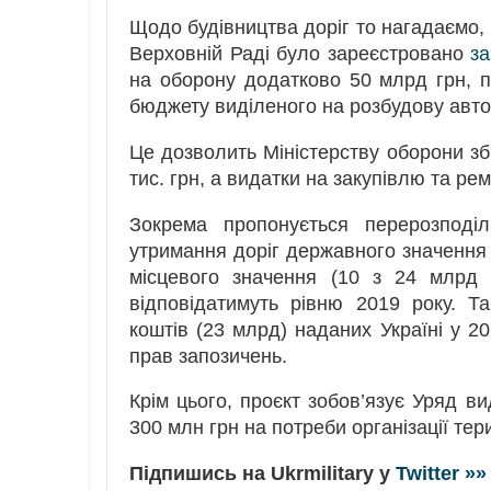
Щодо будівництва доріг то нагадаємо, 
Верховній Раді було зареєстровано
з
на оборону додатково 50 млрд грн, 
бюджету виділеного на розбудову авто
Це дозволить Міністерству оборони зб
тис. грн, а видатки на закупівлю та ремо
Зокрема пропонується перерозподі
утримання доріг державного значення (
місцевого значення (10 з 24 млрд 
відповідатимуть рівню 2019 року. Т
коштів (23 млрд) наданих Україні у 2
прав запозичень.
Крім цього, проєкт зобов’язує Уряд 
300 млн грн на потреби організації тер
Підпишись на Ukrmilitary у
Twitter »»