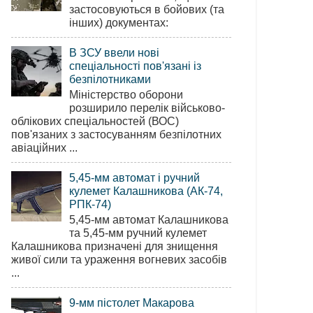
застосовуються в бойових (та
інших) документах:
В ЗСУ ввели нові
спеціальності пов'язані із
безпілотниками
Міністерство оборони
розширило перелік військово-
облікових спеціальностей (ВОС)
пов'язаних з застосуванням безпілотних
авіаційних ...
5,45-мм автомат і ручний
кулемет Калашникова (АК-74,
РПК-74)
5,45-мм автомат Калашникова
та 5,45-мм ручний кулемет
Калашникова призначені для знищення
живої сили та ураження вогневих засобів
...
9-мм пістолет Макарова