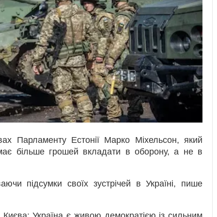
вах Парламенту Естонії Марко Міхельсон, який
 має більше грошей вкладати в оборону, а не в
ваючи підсумки своїх зустрічей в Україні, пише
 Києва: Україна є живою демократією із сильним