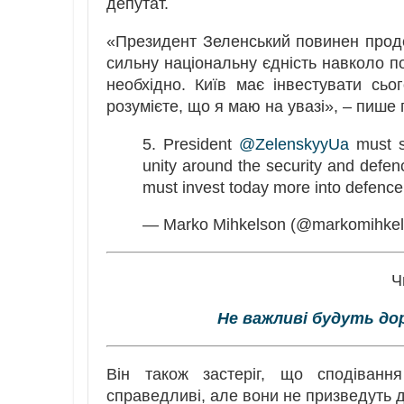
депутат.
«Президент Зеленський повинен прод
сильну національну єдність навколо по
необхідно. Київ має інвестувати сьо
розумієте, що я маю на увазі», – пише 
5. President
@ZelenskyyUa
must sh
unity around the security and defenc
must invest today more into defence
— Marko Mihkelson (@markomihke
Ч
Не важливі будуть до
Він також застеріг, що сподіван
справедливі, але вони не призведуть 