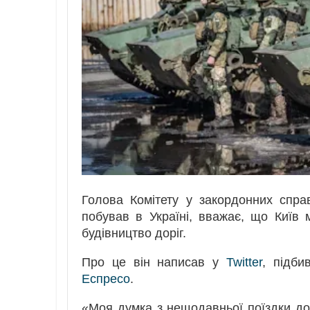
Голова Комітету у закордонних спра
побував в Україні, вважає, що Київ
будівництво доріг.
Про це він написав у
Twitter
, підби
Еспресо
.
«Моя думка з нещодавньої поїздки до