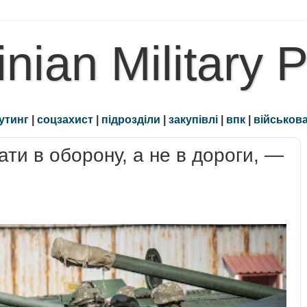
inian Military 
утинг
|
соцзахист
|
підрозділи
|
закупівлі
|
впк
|
військова
ати в оборону, а не в дороги, —