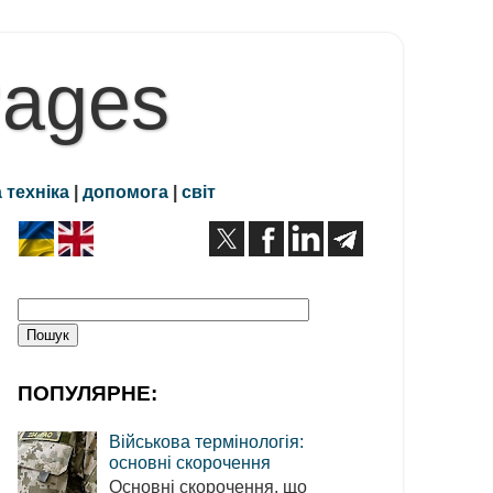
Pages
 техніка
|
допомога
|
світ
ПОПУЛЯРНЕ:
Військова термінологія:
основні скорочення
Основні скорочення, що