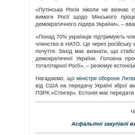
«Путінська Росія ніколи не визнає с
вимоги Росії щодо Мінського проц
демократичного лідера України», – вв
«Понад 70% українців підтримують чле
членство в НАТО. Це через російську а
почуття. Захід має визнати, що стабі
демократичної України. Головна п
тоталітарної Росії», – резюмує естонсь
Нагадаємо, що
міністри оборони Литви
від США на передачу Україні зброї а
ПЗРК «Стінгер». Естонія має передати
Ч
Асфальтні закупівлі вже