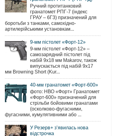
Ручний протитанковий
гранатомет РПГ-7 (індекс
ГРАУ – 6Г3) призначений для
боротьби з танками, самохідно-
артилерійськими установкам...
9-мм пістолет «Форт-12»
9-мм пістолет «Форт-12» –
самозарядний пістолет під
набій 9х18 мм Makarov, також
випускається під набій 9х17
мм Browning Short (Kur...
40-мм гранатомет «Форт-600»
фото: НВО «Форт» Гранатомет
«Форт-600» призначений для
стрільби бойовими гранатами
(осколково-фугасними,
фугасними, кумулятивними або ...
У Резерв+ з’явилась нова
відстрочка