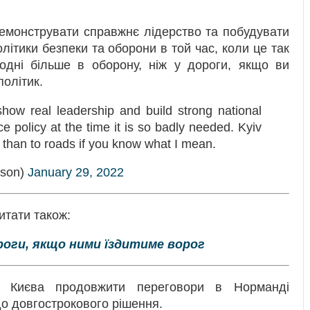
емонструвати справжнє лідерство та побудувати
літики безпеки та оборони в той час, коли це так
годні більше в оборону, ніж у дороги, якщо ви
політик.
ow real leadership and build strong national
e policy at the time it is so badly needed. Kyiv
 than to roads if you know what I mean.
lson)
January 29, 2022
итати також:
роги, якщо ними їздитиме ворог
ня Києва продовжити переговори в Норманді
до довгострокового рішення.