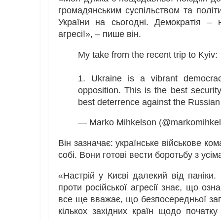
громадянським суспільством та політ
України на сьогодні. Демократія – 
агресії», – пише він.
My take from the recent trip to Kyiv:
1. Ukraine is a vibrant democracy
opposition. This is the best secur
best deterrence against the Russian
— Marko Mihkelson (@markomihke
Він зазначає: українське військове ко
собі. Вони готові вести боротьбу з усі
«Настрій у Києві далекий від паніки. 
проти російської агресії знає, що озн
все ще вважає, що безпосередньої заг
кількох західних країн щодо початку