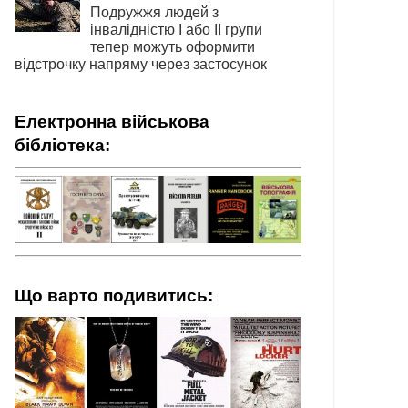
Подружжя людей з
інвалідністю І або ІІ групи
тепер можуть оформити
відстрочку напряму через застосунок
Електронна військова
бібліотека:
Що варто подивитись: