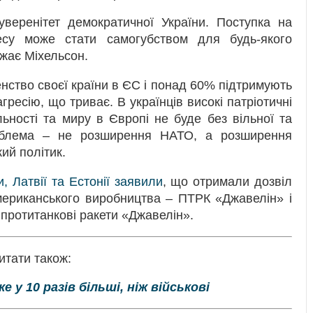
уверенітет демократичної України. Поступка на
есу може стати самогубством для будь-якого
ажає Міхельсон.
нство своєї країни в ЄС і понад 60% підтримують
гресію, що триває. В українців високі патріотичні
льності та миру в Європі не буде без вільної та
роблема – не розширення НАТО, а розширення
кий політик.
, Латвії та Естонії заявили
, що отримали дозвіл
мериканського виробництва – ПТРК «Джавелін» і
 протитанкові ракети «Джавелін».
итати також:
 у 10 разів більші, ніж військові