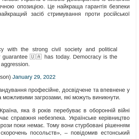
ичною опозицією. Це найкраща гарантія безпеки
найкращий засіб стримування проти російської
 with the strong civil society and political
ity guarantee 🇺🇦 has today. Democracy is the
 aggression.
lson)
January 29, 2022
мандування професійне, досвідчене та впевнене у
ма можливими загрозами, які можуть виникнути.
Країна, яка 8 років перебуває в оборонній війні
ачає справжня небезпека. Українське керівництво
рози поки немає. Тому вони стурбовані рішенням
 скорочень посольств», – повідомив естонський