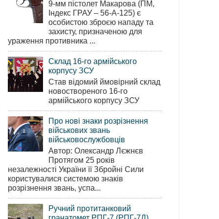
9-мм пістолет Макарова (ПМ,
Індекс ГРАУ – 56-А-125) є
особистою зброєю нападу та
захисту, призначеною для
ураження противника ...
Склад 16-го армійського
корпусу ЗСУ
Став відомий ймовірний склад
новоствореного 16-го
армійського корпусу ЗСУ
Про нові знаки розрізнення
військових звань
військовослужбовців
Автор: Олександр Лєжнєв
Протягом 25 років
незалежності України її Збройні Сили
користувалися системою знаків
розрізнення звань, успа...
Ручний протитанковий
гранатомет РПГ-7 (РПГ-7Д)