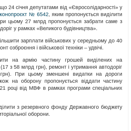
що 24 січня депутатами від «Євросолідарності» у
аконопроєкт № 6542
, яким пропонується виділити
при цьому 27 млрд пропонується забрати саме з
доріг у рамках «Великого будівництва».
ільшити зарплати військових у середньому до 40
нт озброєння і військової техніки – удвічі.
лити на армію частину грошей виділених на
17 з 58 млрд грн), ремонт і утримання автодоріг
грн). При цьому зменшені видатки на дороги
акож на оборону пропонується віддати частину
021 році від МВФ в рамках програми спеціальних
виділити з резервного фонду Державного бюджету
иторіальної оборони.