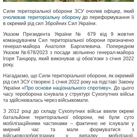
Сили територіальної оборони ЗСУ очолив офіцер, який
очолював територіальну оборону
до переформування її
в окремий рід сил Збройних Сил України.
Указом Президента України № 679 від 9 жовтня
командувачем Сил територіальної оборони призначено
генерал-майора Анатолія Баргилевича. Попереднім
Указом №678/2023 з посади звільнено генерал-майора
Ігоря Танцюру, який виконував ці обов'язки з січня 2022
року.
Нагадаємо, що Сили територіальної оборони, як окремий
рід сил ЗСУ створені 1 січня 2022 року на підставі Закону
України
«Про основи національного спротиву»
. До цього
часу тероборона існувала у структурі Сухопутних військ
та здійснювалась через військкомати.
З 2012 році до складу Сухопутних військ ввели окремі
батальйони територіальної оборони, які були суто
мобілізаційними частинами – фактично не існували у
мирний час та мали формуватися з
військовозобов'язаних у випадку мобілізації.