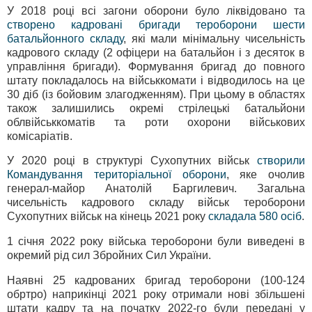
У 2018 році всі загони оборони було ліквідовано та
створено кадровані бригади тероборони
шести
батальйонного складу
, які мали мінімальну чисельність
кадрового складу (2 офіцери на батальйон і з десяток в
управління бригади). Формування бригад до повного
штату покладалось на військкомати і відводилось на це
30 діб (із бойовим злагодженням). При цьому в областях
також залишились окремі стрілецькі батальйони
облвійськкоматів та роти охорони військових
комісаріатів.
У 2020 році в структурі Сухопутних військ
створили
Командування територіальної оборони
, яке очолив
генерал-майор Анатолій Баргилевич. Загальна
чисельність кадрового складу військ тероборони
Сухопутних військ на кінець 2021 року
складала 580 осіб
.
1 січня 2022 року війська тероборони були виведені в
окремий рід сил Збройних Сил України.
Наявні 25 кадрованих бригад тероборони (100-124
обртро) наприкінці 2021 року отримали нові збільшені
штати кадру та на початку 2022-го були передані у