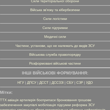
Сили територіальної оборони
Війська зв'язку та кібербезпеки
Сили логістики
Сили підтримки
Медичні сили
Частини, установи, що не належать до видів ЗСУ
Військова служба правопорядку
Розформовані військові частини
ІНШІ ВІЙСЬКОВІ ФОРМУВАННЯ:
НГУ
|
ДПСУ
|
ДССТ
|
ДССЗЗІ
|
СБУ
|
СЗР
|
УДО
Мітки:
ТТХ
авіація
артилерія
боєприпаси
бронювання
грошове
забезпечення
закупівлі
мобілізація
підсумки
реформа ЗСУ
символіка
стрілецька зброя
територіальна оборона
цифровізація