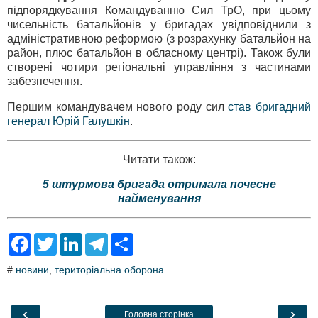
підпорядкування Командуванню Сил ТрО, при цьому
чисельність батальйонів у бригадах увідповіднили з
адміністративною реформою (з розрахунку батальйон на
район, плюс батальйон в обласному центрі). Також були
створені чотири регіональні управління з частинами
забезпечення.
Першим командувачем нового роду сил
став бригадний
генерал Юрій Галушкін
.
Читати також:
5 штурмова бригада отримала почесне
найменування
F
T
L
T
S
a
w
i
e
h
c
i
n
l
a
#
новини
,
територіальна оборона
e
t
k
e
r
b
t
e
g
e
o
e
d
r
o
r
I
a
‹
›
Головна сторінка