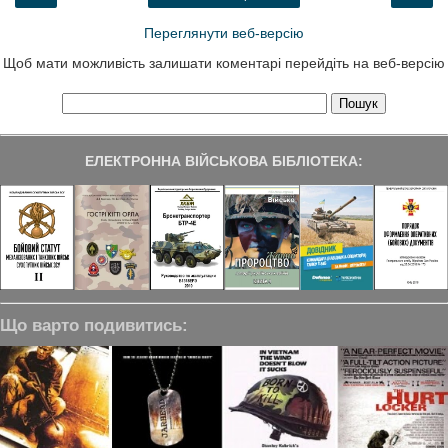
k
n
m
Переглянути веб-версію
Щоб мати можливість залишати коментарі перейдіть на веб-версію
ЕЛЕКТРОННА ВІЙСЬКОВА БІБЛІОТЕКА:
Що варто подивитись: