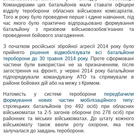
Командирами цих батальйонів мали ставати офіцери
відділу тероборони обласних військових комісаріатів.
Того ж року було проведене перше і єдине навчання, під
час якого було практично відпрацьовано формування
батальйону з призовом військовозобов'язаних та
проведення бойового злагодження.
З початком російської збройної агресії 2014 року було
прийнято
рішення відмобілізувати всі батальйони
тероборони до 30 травня 2014 року
. Проте сформовані
частини були використані не за призначенням, після
загострення на фронті, у червні 2014 року батальйони
підпорядкували командувачу АТО та спрямували в
райони бойових дій або на межу з Кримом.
Натомість у системі тероборони
передбачили
формування нових частин мобілізаційного типу
:
стрілецьких батальйонів (по 492 осіб) при обласних
військкоматах та 2-5 загонів оборони (по 278 осіб) при
районних та міських військкоматах. До штату кожного
військкомату також ввели роту охорони, яка теж
залучалася до завдань тероборони.