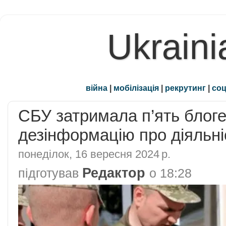
Ukraini
війна
|
мобілізація
|
рекрутинг
|
соц
СБУ затримала п’ять блоге
дезінформацію про діяльн
понеділок, 16 вересня 2024 р.
Редактор
підготував
о
18:28