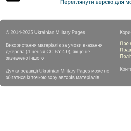
Переглянути версію для м
© 2014-2025 Ukrainian Military Pages
Кори
Про 
Використання матеріалів за умови вказання
Прав
джерела (Ліцензія CC BY 4.0), якщо не
Полі
зазначено іншого
Конт
Думка редакції Ukrainian Military Pages може не
збігатися із точкою зору авторів матеріалів