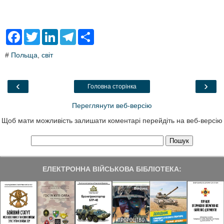
F
T
L
T
S
a
w
i
e
h
c
i
n
l
a
#
Польща
,
світ
e
t
k
e
r
b
t
e
g
e
o
e
d
r
o
r
I
a
‹
›
Головна сторінка
k
n
m
Переглянути веб-версію
Щоб мати можливість залишати коментарі перейдіть на веб-версію
ЕЛЕКТРОННА ВІЙСЬКОВА БІБЛІОТЕКА: