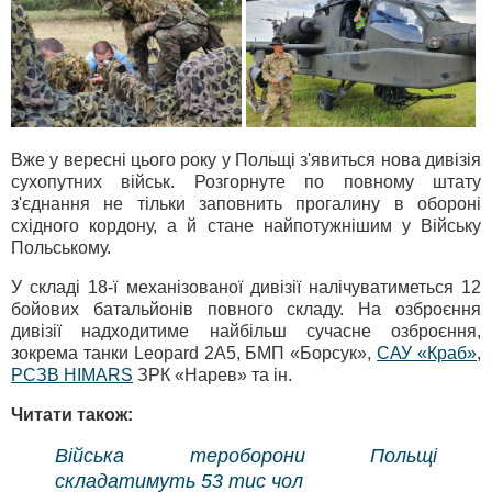
Вже у вересні цього року у Польщі з'явиться нова дивізія
сухопутних військ. Розгорнуте по повному штату
з'єднання не тільки заповнить прогалину в обороні
східного кордону, а й стане найпотужнішим у Війську
Польському.
У складі 18-ї механізованої дивізії налічуватиметься 12
бойових батальйонів повного складу. На озброєння
дивізії надходитиме найбільш сучасне озброєння,
зокрема танки Leopard 2A5, БМП «Борсук»,
САУ «Краб»
,
РСЗВ HIMARS
ЗРК «Нарев» та ін.
Читати також:
Війська тероборони Польщі
складатимуть 53 тис чол