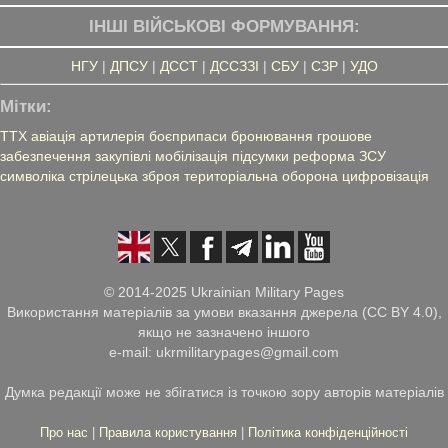
ІНШІ ВІЙСЬКОВІ ФОРМУВАННЯ:
НГУ
|
ДПСУ
|
ДССТ
|
ДССЗЗІ
|
СБУ
|
СЗР
|
УДО
Мітки:
ТТХ
авіація
артилерія
боєприпаси
бронювання
грошове
забезпечення
закупівлі
мобілізація
підсумки
реформа ЗСУ
символіка
стрілецька зброя
територіальна оборона
цифровізація
© 2014-2025 Ukrainian Military Pages
Використання матеріалів за умови вказання джерела (CC BY 4.0),
якщо не зазначено іншого
e-mail: ukrmilitarypages@gmail.com
Думка редакції може не збігатися із точкою зору авторів матеріалів
Про нас
|
Правила користування
|
Політика конфіденційності