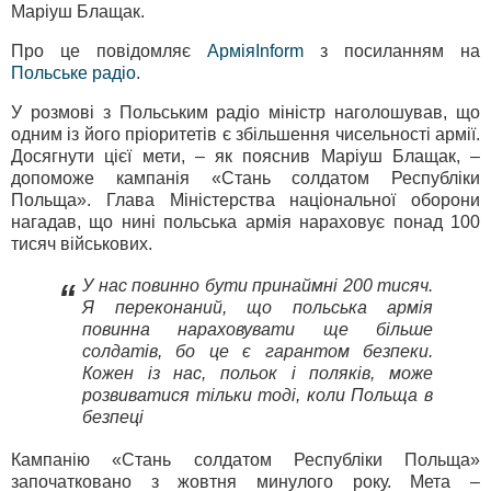
Маріуш Блащак.
Про це повідомляє
АрміяInform
з посиланням на
Польське радіо
.
У розмові з Польським радіо міністр наголошував, що
одним із його пріоритетів є збільшення чисельності армії.
Досягнути цієї мети, – як пояснив Маріуш Блащак, –
допоможе кампанія «Стань солдатом Республіки
Польща». Глава Міністерства національної оборони
нагадав, що нині польська армія нараховує понад 100
тисяч військових.
У нас повинно бути принаймні 200 тисяч.
“
Я переконаний, що польська армія
повинна нараховувати ще більше
солдатів, бо це є гарантом безпеки.
Кожен із нас, польок і поляків, може
розвиватися тільки тоді, коли Польща в
безпеці
Кампанію «Стань солдатом Республіки Польща»
започатковано з жовтня минулого року. Мета –