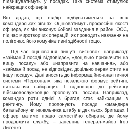
підвищуватимуть у посадах. Така система стимулює
найкращих офіцерів.
Він додав, що відбір відбуватиметься на всіх
командирських рівнях. Оцінюватимуть професійні якості
офіцера, як він виконує бойові завдання в районі ООС,
під час миротворчих операцій, як проводить навчання на
полігонах, його комунікативні здібності тощо.
— Під час оцінювання пишуть висновок, наприклад:
«займаній посаді відповідає», «доцільно призначити на
вищу посаду» або «направити на навчання», або
«займаній посаді не відповідає, доцільно перемістити на
іншу посаду». Дані вносять до інформаційно-аналітичної
системи «Персонал», яка незалежно формує рейтинг,
визначаючи найкращих. І відповідно до рейтингу
військовослужбовцю пропонують посади. Наприклад,
командир роти однієї з бригад стає найкращим в
рейтингу. Йому пропонують посади командира
батальйону чи начальника штабу в декількох бригадах. І
офіцер матиме право самостійно обирати, де йому
продовжити службу, – запевнив генерал-майор Ігор
Лисенко.