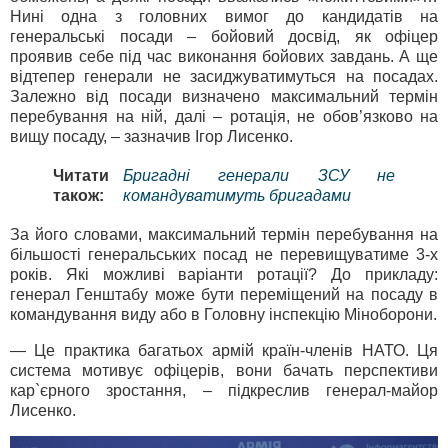
Нині одна з головних вимог до кандидатів на
генеральські посади – бойовий досвід, як офіцер
проявив себе під час виконання бойових завдань. А ще
відтепер генерали не засиджуватимуться на посадах.
Залежно від посади визначено максимальний термін
перебування на ній, далі – ротація, не обов’язково на
вищу посаду, – зазначив Ігор Лисенко.
Читати
Бригадні генерали ЗСУ не
також:
командуватимуть бригадами
За його словами, максимальний термін перебування на
більшості генеральських посад не перевищуватиме 3-х
років. Які можливі варіанти ротації? До прикладу:
генерал Генштабу може бути переміщений на посаду в
командування виду або в Головну інспекцію Міноборони.
— Це практика багатьох армій країн-членів НАТО. Ця
система мотивує офіцерів, вони бачать перспективи
кар`єрного зростання, – підкреслив генерал-майор
Лисенко.