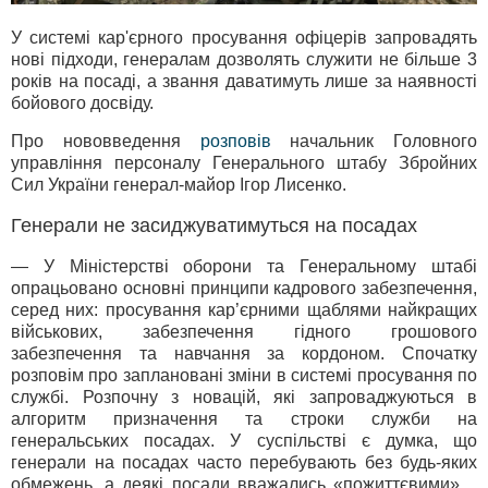
У системі кар'єрного просування офіцерів запровадять
нові підходи, генералам дозволять служити не більше 3
років на посаді, а звання даватимуть лише за наявності
бойового досвіду.
Про нововведення
розповів
начальник Головного
управління персоналу Генерального штабу Збройних
Сил України генерал-майор Ігор Лисенко.
Генерали не засиджуватимуться на посадах
— У Міністерстві оборони та Генеральному штабі
опрацьовано основні принципи кадрового забезпечення,
серед них: просування кар’єрними щаблями найкращих
військових, забезпечення гідного грошового
забезпечення та навчання за кордоном. Спочатку
розповім про заплановані зміни в системі просування по
службі. Розпочну з новацій, які запроваджуються в
алгоритм призначення та строки служби на
генеральських посадах. У суспільстві є думка, що
генерали на посадах часто перебувають без будь-яких
обмежень, а деякі посади вважались «пожиттєвими»…