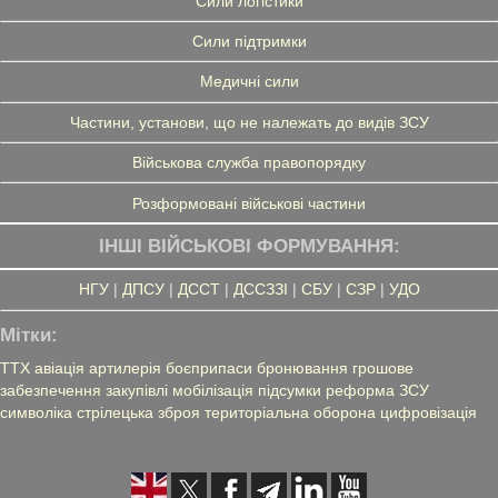
Сили логістики
Сили підтримки
Медичні сили
Частини, установи, що не належать до видів ЗСУ
Військова служба правопорядку
Розформовані військові частини
ІНШІ ВІЙСЬКОВІ ФОРМУВАННЯ:
НГУ
|
ДПСУ
|
ДССТ
|
ДССЗЗІ
|
СБУ
|
СЗР
|
УДО
Мітки:
ТТХ
авіація
артилерія
боєприпаси
бронювання
грошове
забезпечення
закупівлі
мобілізація
підсумки
реформа ЗСУ
символіка
стрілецька зброя
територіальна оборона
цифровізація