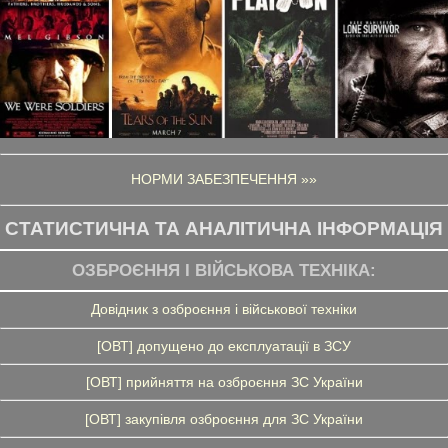
НОРМИ ЗАБЕЗПЕЧЕННЯ »»
СТАТИСТИЧНА ТА АНАЛІТИЧНА ІНФОРМАЦІЯ
ОЗБРОЄННЯ І ВІЙСЬКОВА ТЕХНІКА:
Довідник з озброєння і військової техніки
[ОВТ] допущено до експлуатації в ЗСУ
[ОВТ] прийняття на озброєння ЗС України
[ОВТ] закупівля озброєння для ЗС України