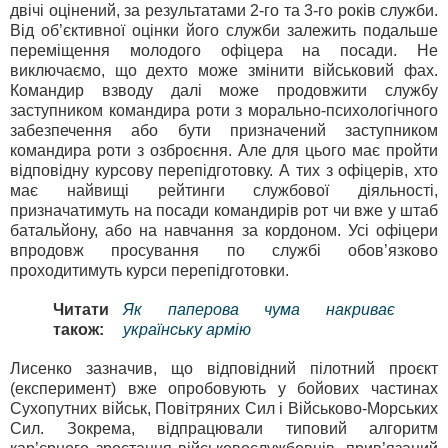
двічі оцінений, за результатами 2-го та 3-го років служби.
Від об’єктивної оцінки його служби залежить подальше
переміщення молодого офіцера на посади. Не
виключаємо, що дехто може змінити військовий фах.
Командир взводу далі може продовжити службу
заступником командира роти з морально-психологічного
забезпечення або бути призначений заступником
командира роти з озброєння. Але для цього має пройти
відповідну курсову перепідготовку. А тих з офіцерів, хто
має найвищі рейтинги службової діяльності,
призначатимуть на посади командирів рот чи вже у штаб
батальйону, або на навчання за кордоном. Усі офіцери
впродовж просування по службі обов’язково
проходитимуть курси перепідготовки.
Читати
Як паперова чума накриває
також:
українську армію
Лисенко зазначив, що відповідний пілотний проєкт
(експеримент) вже опробовують у бойових частинах
Сухопутних військ, Повітряних Сил і Військово-Морських
Сил. Зокрема, відпрацювали типовий алгоритм