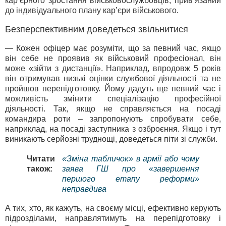
кар’єрного зростання військовослужбовців, прив’язаний
до індивідуального плану кар’єри військового.
Безперспективним доведеться звільнитися
— Кожен офіцер має розуміти, що за певний час, якщо
він себе не проявив як військовий професіонал, він
може «зійти з дистанції». Наприклад, впродовж 5 років
він отримував низькі оцінки службової діяльності та не
пройшов перепідготовку. Йому дадуть ще певний час і
можливість змінити спеціалізацію професійної
діяльності. Так, якщо не справляється на посаді
командира роти – запропонують спробувати себе,
наприклад, на посаді заступника з озброєння. Якщо і тут
виникають серйозні труднощі, доведеться піти зі служби.
Читати
«Зміна табличок» в армії або чому
також:
заява ГШ про «завершення
першого етапу реформи»
неправдива
А тих, хто, як кажуть, на своєму місці, ефективно керують
підрозділами, направлятимуть на перепідготовку і