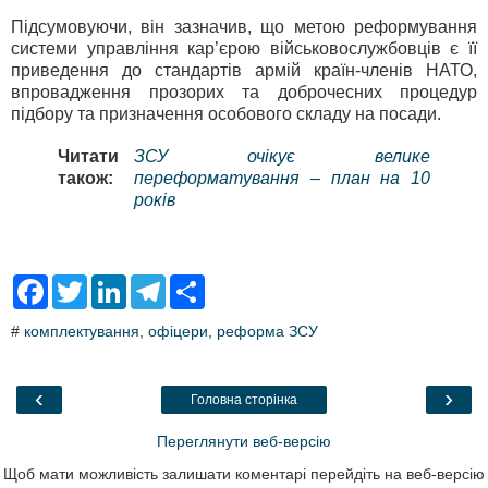
Підсумовуючи, він зазначив, що метою реформування
системи управління кар’єрою військовослужбовців є її
приведення до стандартів армій країн-членів НАТО,
впровадження прозорих та доброчесних процедур
підбору та призначення особового складу на посади.
Читати
ЗСУ очікує велике
також:
переформатування – план на 10
років
F
T
L
T
S
a
w
i
e
h
c
i
n
l
a
#
комплектування
,
офіцери
,
реформа ЗСУ
e
t
k
e
r
b
t
e
g
e
o
e
d
r
o
r
I
a
‹
›
Головна сторінка
k
n
m
Переглянути веб-версію
Щоб мати можливість залишати коментарі перейдіть на веб-версію