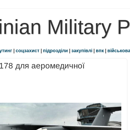
inian Military 
утинг
|
соцзахист
|
підрозділи
|
закупівлі
|
впк
|
військова
-178 для аеромедичної