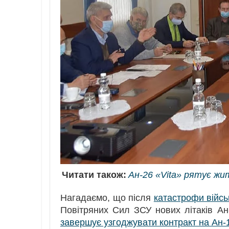
Читати також:
Ан-26 «Vita» рятує жит
Нагадаємо, що після
катастрофи війсь
Повітряних Сил ЗСУ нових літаків А
завершує узгоджувати контракт на Ан-