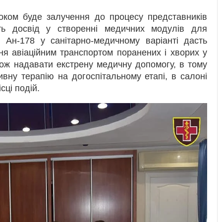
оком буде залучення до процесу представників
ть досвід у створенні медичних модулів для
я Ан-178 у санітарно-медичному варіанті дасть
ня авіаційним транспортом поранених і хворих у
кож надавати екстрену медичну допомогу, в тому
ивну терапію на догоспітальному етапі, в салоні
сці подій.