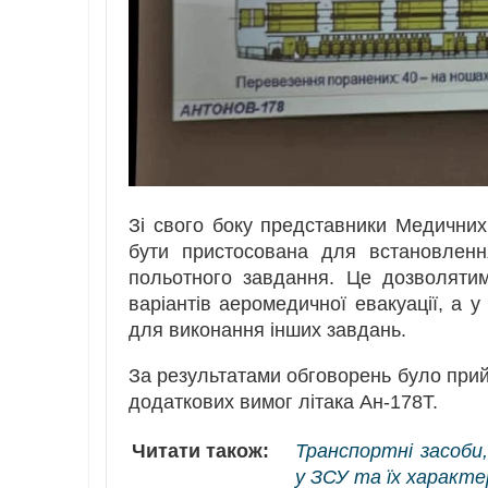
Зі свого боку представники Медичних
бути пристосована для встановленн
польотного завдання. Це дозволятим
варіантів аеромедичної евакуації, а 
для виконання інших завдань.
За результатами обговорень було прий
додаткових вимог літака Ан-178Т.
Читати також:
Транспортні засоби,
у ЗСУ та їх характ