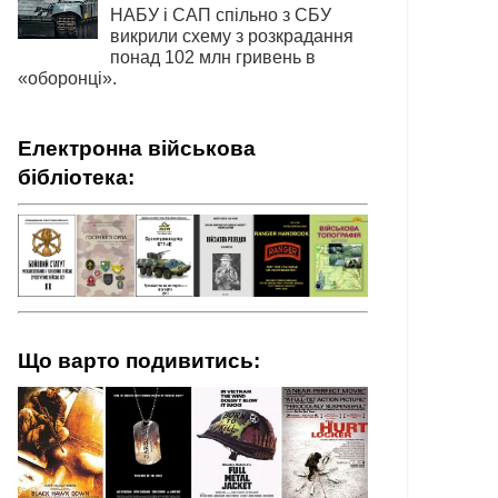
НАБУ і САП спільно з СБУ
викрили схему з розкрадання
понад 102 млн гривень в
«оборонці».
Електронна військова
бібліотека:
Що варто подивитись: