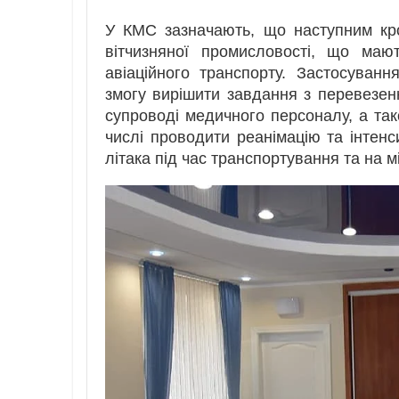
У КМС зазначають, що наступним кр
вітчизняної промисловості, що маю
авіаційного транспорту. Застосуванн
змогу вирішити завдання з перевезен
супроводі медичного персоналу, а та
числі проводити реанімацію та інтенс
літака під час транспортування та на мі