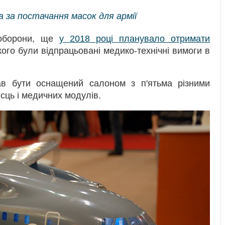
а за постачання масок для армії
 оборони, ще
у 2018 році планувало отримати
кого були відпрацьовані медико-технічні вимоги в
ав бути оснащений салоном з п'ятьма різними
сць і медичних модулів.