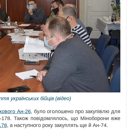
тя українських бійців (відео)
кового Ан-26
, було оголошено про закупівлю для
н-178. Також повідомлялось, що Міноборони вже
178
, а наступного року закуплять ще й Ан-74.