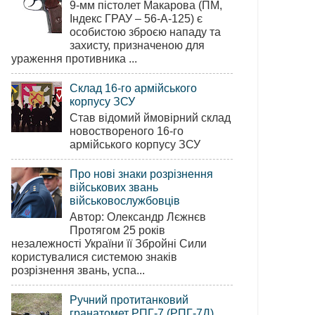
9-мм пістолет Макарова (ПМ,
Індекс ГРАУ – 56-А-125) є
особистою зброєю нападу та
захисту, призначеною для
ураження противника ...
Склад 16-го армійського
корпусу ЗСУ
Став відомий ймовірний склад
новоствореного 16-го
армійського корпусу ЗСУ
Про нові знаки розрізнення
військових звань
військовослужбовців
Автор: Олександр Лєжнєв
Протягом 25 років
незалежності України її Збройні Сили
користувалися системою знаків
розрізнення звань, успа...
Ручний протитанковий
гранатомет РПГ-7 (РПГ-7Д)