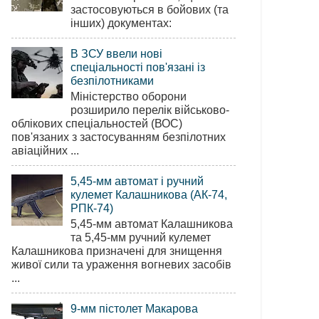
застосовуються в бойових (та
інших) документах:
В ЗСУ ввели нові
спеціальності пов'язані із
безпілотниками
Міністерство оборони
розширило перелік військово-
облікових спеціальностей (ВОС)
пов'язаних з застосуванням безпілотних
авіаційних ...
5,45-мм автомат і ручний
кулемет Калашникова (АК-74,
РПК-74)
5,45-мм автомат Калашникова
та 5,45-мм ручний кулемет
Калашникова призначені для знищення
живої сили та ураження вогневих засобів
...
9-мм пістолет Макарова