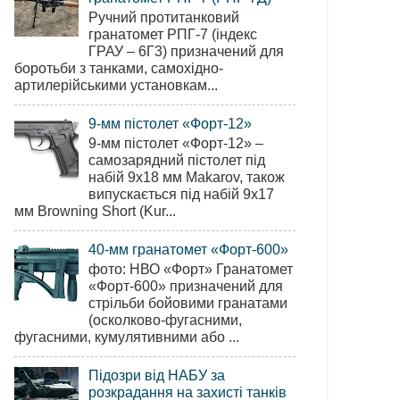
Ручний протитанковий
гранатомет РПГ-7 (індекс
ГРАУ – 6Г3) призначений для
боротьби з танками, самохідно-
артилерійськими установкам...
9-мм пістолет «Форт-12»
9-мм пістолет «Форт-12» –
самозарядний пістолет під
набій 9х18 мм Makarov, також
випускається під набій 9х17
мм Browning Short (Kur...
40-мм гранатомет «Форт-600»
фото: НВО «Форт» Гранатомет
«Форт-600» призначений для
стрільби бойовими гранатами
(осколково-фугасними,
фугасними, кумулятивними або ...
Підозри від НАБУ за
розкрадання на захисті танків