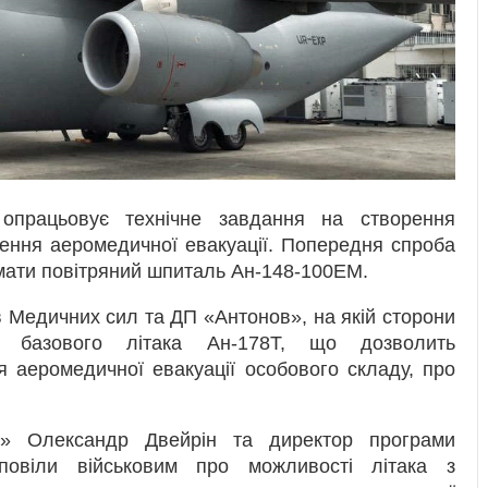
працьовує технічне завдання на створення
дення аеромедичної евакуації. Попередня спроба
имати повітряний шпиталь Ан-148-100ЕМ.
в Медичних сил та ДП «Антонов», на якій сторони
 базового літака Ан-178Т, що дозволить
 аеромедичної евакуації особового складу, про
в» Олександр Двейрін та директор програми
зповіли військовим про можливості літака з