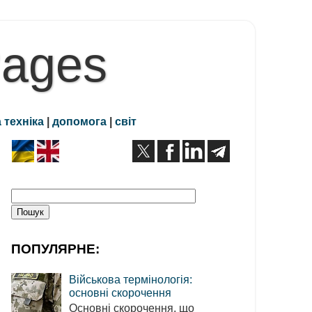
Pages
 техніка
|
допомога
|
світ
ПОПУЛЯРНЕ:
Військова термінологія:
основні скорочення
Основні скорочення, що