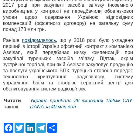
2017 році при закупівлі засобів зв’язку іноземного
виробництва у контракті не передбачили обов’язкової
умови щодо одержання Україною відповідних
компенсацій (офсетного договору) на загальну суму
понад 173 млн грн.
Раніше
повідомлялось
, що у 2018 році було укладено
перший в історії України офсетний контракт з компанією
Aselsan, який передбачає низку компенсацій при
закупівлі турецьких засобів зв’язку. Відтак, окрім
зустрічної торгівлі, при якій Aselsan закуповує продукцію
та послуги українського ВПК, турецька сторона передає
технологію криптування радіозв’язку, систему
управління боєм та створює сервісний центр для
обслуговування систем радіозв’язку.
Читати
Україна придбала 26 вживаних 152мм САУ
також:
DANA за 40 млн дол
F
T
L
T
S
a
w
i
e
h
c
i
n
l
a