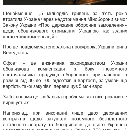
Щонайменше 1,5 мільярдів гривень за п'ять років
втратила Україна через недотримання Міноборони вимог
Закону України «Про державне оборонне замовлення»
щодо обов’язкового отримання Україною так званих
«офсетних компенсацій».
Про це повідомила генеральна прокурорка України Ірина
Венедіктова.
Офсет – це визначена законодавством України
обов’язкова компенсація з боку іноземного
постачальника продукції оборонного призначення в
розмірі від 30 до 100 відсотків ії вартості, за умови що
вартість такої закупівлі перевищує 5 млн євро.
За її словами це глобальна проблема, яка вже роками не
вирішується
Наприклад, при виконанні лише двох державних
контрактів щодо закупівлі іноземного безпілотного
літального апарату та боєприпасів до нього Україною