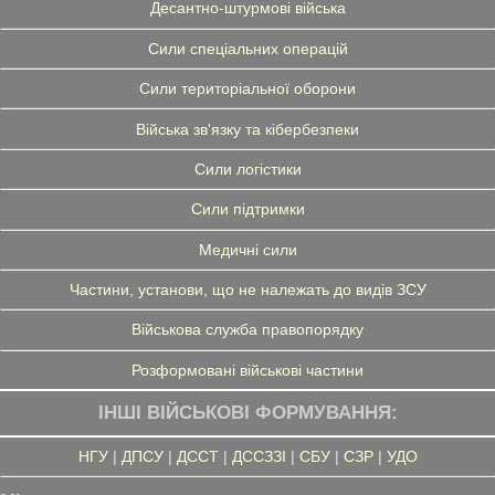
Десантно-штурмові війська
Сили спеціальних операцій
Сили територіальної оборони
Війська зв'язку та кібербезпеки
Сили логістики
Сили підтримки
Медичні сили
Частини, установи, що не належать до видів ЗСУ
Військова служба правопорядку
Розформовані військові частини
ІНШІ ВІЙСЬКОВІ ФОРМУВАННЯ:
НГУ
|
ДПСУ
|
ДССТ
|
ДССЗЗІ
|
СБУ
|
СЗР
|
УДО