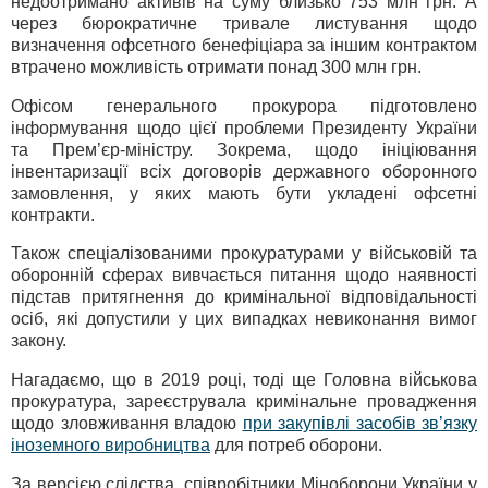
недоотримано активів на суму близько 753 млн грн. А
через бюрократичне тривале листування щодо
визначення офсетного бенефіціара за іншим контрактом
втрачено можливість отримати понад 300 млн грн.
Офісом генерального прокурора підготовлено
інформування щодо цієї проблеми Президенту України
та Прем’єр-міністру. Зокрема, щодо ініціювання
інвентаризації всіх договорів державного оборонного
замовлення, у яких мають бути укладені офсетні
контракти.
Також спеціалізованими прокуратурами у військовій та
оборонній сферах вивчається питання щодо наявності
підстав притягнення до кримінальної відповідальності
осіб, які допустили у цих випадках невиконання вимог
закону.
Нагадаємо, що в 2019 році, тоді ще Головна військова
прокуратура, зареєструвала кримінальне провадження
щодо зловживання владою
при закупівлі засобів зв’язку
іноземного виробництва
для потреб оборони.
За версією слідства, співробітники Міноборони України у