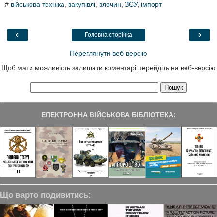
#
військова техніка
,
закупівлі
,
злочин
,
ЗСУ
,
імпорт
e
t
k
e
r
b
t
e
g
e
o
e
d
r
o
r
I
a
‹
›
Головна сторінка
k
n
m
Переглянути веб-версію
Щоб мати можливість залишати коментарі перейдіть на веб-версію
ЕЛЕКТРОННА ВІЙСЬКОВА БІБЛІОТЕКА:
Що варто подивитись: