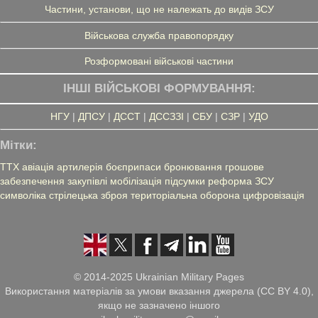
Частини, установи, що не належать до видів ЗСУ
Військова служба правопорядку
Розформовані військові частини
ІНШІ ВІЙСЬКОВІ ФОРМУВАННЯ:
НГУ
|
ДПСУ
|
ДССТ
|
ДССЗЗІ
|
СБУ
|
СЗР
|
УДО
Мітки:
ТТХ
авіація
артилерія
боєприпаси
бронювання
грошове
забезпечення
закупівлі
мобілізація
підсумки
реформа ЗСУ
символіка
стрілецька зброя
територіальна оборона
цифровізація
© 2014-2025 Ukrainian Military Pages
Використання матеріалів за умови вказання джерела (CC BY 4.0),
якщо не зазначено іншого