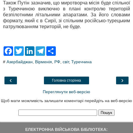
Також Путін зазначив, що миротворча місія буде спільної
з Туреччиною виключно в плані контролю територій
безпілотними літальними апаратами. За його словами
формату, який є в Сирії, зі спільним російсько-турецьким
патрулюванням територій, не буде.
F
T
L
T
S
a
w
i
e
h
c
i
n
l
a
#
Азербайджан
,
Вірменія
,
РФ
,
світ
,
Туреччина
e
t
k
e
r
b
t
e
g
e
o
e
d
r
o
r
I
a
‹
›
Головна сторінка
k
n
m
Переглянути веб-версію
Щоб мати можливість залишати коментарі перейдіть на веб-версію
ЕЛЕКТРОННА ВІЙСЬКОВА БІБЛІОТЕКА: