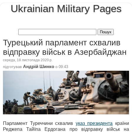
Ukrainian Military Pages
Турецький парламент схвалив
відправку військ в Азербайджан
середа, 18 листопада 2020 р.
Андрій Шинко
підготував
о
09:43
Парламент Туреччини схвалив
указ президента
країни
Реджепа Тайїпа Ердогана про відправку військ на