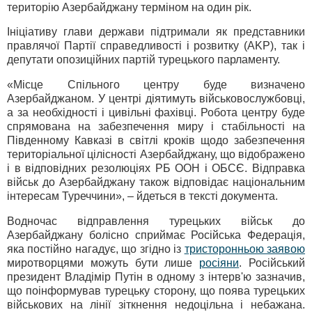
територію Азербайджану терміном на один рік.
Ініціативу глави держави підтримали як представники
правлячої Партії справедливості і розвитку (AKP), так і
депутати опозиційних партій турецького парламенту.
«Місце Спільного центру буде визначено
Азербайджаном. У центрі діятимуть військовослужбовці,
а за необхідності і цивільні фахівці. Робота центру буде
спрямована на забезпечення миру і стабільності на
Південному Кавказі в світлі кроків щодо забезпечення
територіальної цілісності Азербайджану, що відображено
і в відповідних резолюціях РБ ООН і ОБСЄ. Відправка
військ до Азербайджану також відповідає національним
інтересам Туреччини», – йдеться в тексті документа.
Водночас відправлення турецьких військ до
Азербайджану болісно сприймає Російська Федерація,
яка постійно нагадує, що згідно із
тристоронньою заявою
миротворцями можуть бути лише
росіяни
. Російський
президент Владімір Путін в одному з інтерв'ю зазначив,
що поінформував турецьку сторону, що поява турецьких
військових на лінії зіткнення недоцільна і небажана.