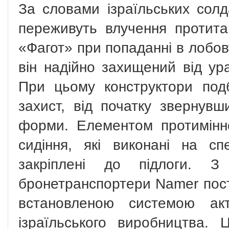
За словами ізраїльських солд
переживуть влучення протита
«Фагот» при попаданні в лобову
він надійно захищений від ур
При цьому конструктори под
захист, від початку звернувш
форми. Елементом протимінн
сидіння, які виконані на спе
закріплені до підлоги. 
бронетранспортери Namer поста
встановленою системою акт
ізраїльського виробництва.