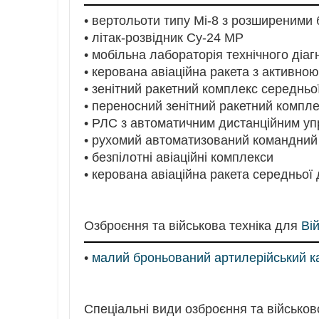
• вертольоти типу Мі-8 з розширеним
• літак-розвідник Су-24 МР
• мобільна лабораторія технічного діаг
• керована авіаційна ракета з активно
• зенітний ракетний комплекс середньо
• переносний зенітний ракетний компл
• РЛС з автоматичним дистанційним уп
• рухомий автоматизований командний
• безпілотні авіаційні комплекси
• керована авіаційна ракета середньої 
Озброєння та військова техніка для
Ві
•
малий броньований артилерійський к
Спеціальні види озброєння та військово