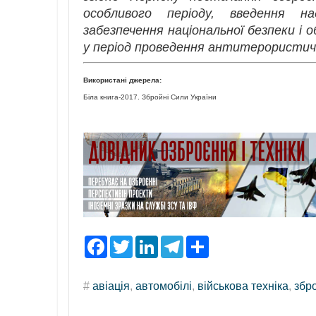
особливого періоду, введення на
забезпечення національної безпеки і о
у період проведення антитерористично
Використані джерела:
Біла книга-2017. Збройні Сили України
F
T
L
T
S
a
w
i
e
h
c
i
n
l
a
e
t
k
e
r
#
авіація
,
автомобілі
,
військова техніка
,
збр
b
t
e
g
e
o
e
d
r
o
r
I
a