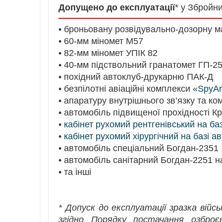
Допущено до експлуатації
* у Збройн
• броньовану розвідувально-дозорну 
• 60-мм міномет М57
• 82-мм міномет УПІК 82
• 40-мм підствольний гранатомет ГП-2
• похідний автоклуб-друкарню ПАК-Д
• безпілотні авіаційні комплекси
«SpyAr
• апаратуру внутрішнього зв’язку та к
• автомобіль підвищеної прохідності
•
кабінет рухомий рентгенівський на ба
•
кабінет рухомий хірургічний на базі 
• автомобіль спеціальний Богдан-2351
• автомобіль санітарний Богдан-2251 на
• та інші
* Допуск до експлуатації зразка війс
згідно Порядку постачання озброєн