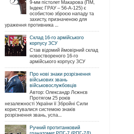
9-мм пістолет Макарова (ПМ,
Індекс ГРАУ – 56-А-125) є
особистою зброєю нападу та
захисту, призначеною для
ураження противника ...
Склад 16-го армійського
корпусу ЗСУ
Став відомий ймовірний склад
новоствореного 16-го
армійського корпусу ЗСУ
Про нові знаки розрізнення
військових звань
військовослужбовців
Автор: Олександр Лєжнєв
Протягом 25 років
незалежності України її Збройні Сили
користувалися системою знаків
розрізнення звань, успа...
Ручний протитанковий
гранатомет РПГ-7 (РПГ-7Д)