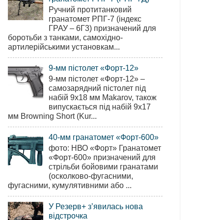
Ручний протитанковий
гранатомет РПГ-7 (індекс
ГРАУ – 6Г3) призначений для
боротьби з танками, самохідно-
артилерійськими установкам...
9-мм пістолет «Форт-12»
9-мм пістолет «Форт-12» –
самозарядний пістолет під
набій 9х18 мм Makarov, також
випускається під набій 9х17
мм Browning Short (Kur...
40-мм гранатомет «Форт-600»
фото: НВО «Форт» Гранатомет
«Форт-600» призначений для
стрільби бойовими гранатами
(осколково-фугасними,
фугасними, кумулятивними або ...
У Резерв+ з’явилась нова
відстрочка