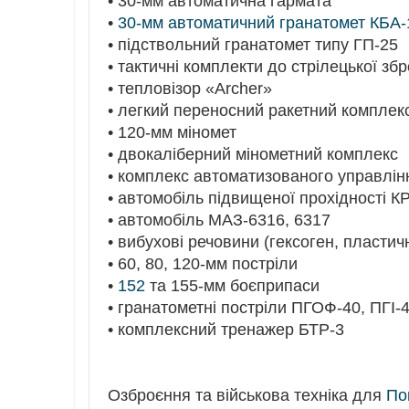
• 30-мм автоматична гармата
•
30-мм автоматичний гранатомет КБА-
• підствольний гранатомет типу ГП-25
• тактичні комплекти до стрілецької збр
• тепловізор «Archer»
• легкий переносний ракетний комплек
• 120-мм міномет
• двокаліберний мінометний комплекс
• комплекс автоматизованого управлін
• автомобіль підвищеної прохідності 
• автомобіль МАЗ-6316, 6317
• вибухові речовини (гексоген, пластичн
• 60, 80, 120-мм постріли
•
152
та 155-мм боєприпаси
• гранатометні постріли ПГОФ-40, ПГІ-
• комплексний тренажер БТР-3
Озброєння та військова техніка для
По