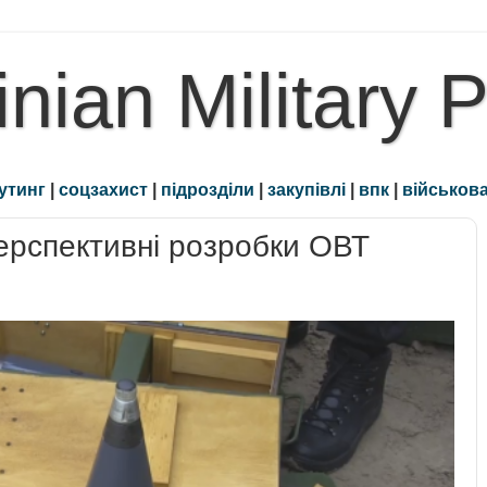
inian Military 
утинг
|
соцзахист
|
підрозділи
|
закупівлі
|
впк
|
військова
ерспективні розробки ОВТ