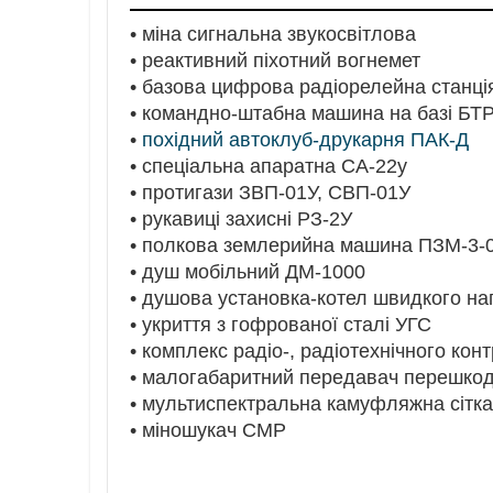
• міна сигнальна звукосвітлова
• реактивний піхотний вогнемет
• базова цифрова радіорелейна станці
• командно-штабна машина на базі БТР
•
похідний автоклуб-друкарня ПАК-Д
• спеціальна апаратна СА-22у
• протигази ЗВП-01У, СВП-01У
• рукавиці захисні РЗ-2У
• полкова землерийна машина ПЗМ-3-
• душ мобільний ДМ-1000
• душова установка-котел швидкого н
• укриття з гофрованої сталі УГС
• комплекс радіо-, радіотехнічного ко
• малогабаритний передавач перешкод
• мультиспектральна камуфляжна сітка
• міношукач СМР