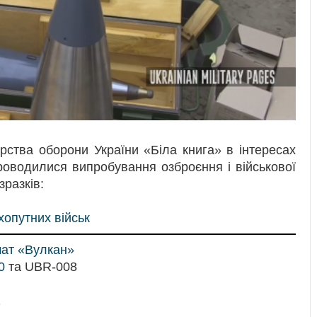
рства оборони України «Біла книга» в інтересах
роводилися випробування озброєння і військової
зразків:
хопутних військ
мат «Вулкан»
0
та UBR-008
2