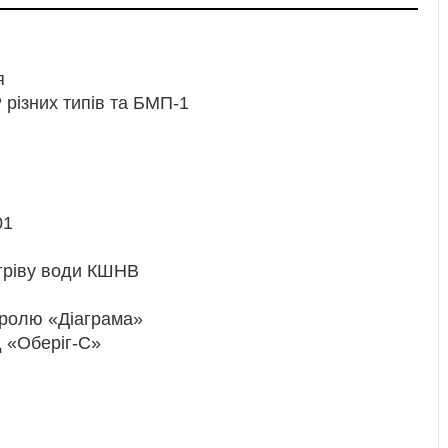
я
 різних типів та БМП-1
01
агріву води КШНВ
нтролю «Діаграма»
 «Оберіг-С»