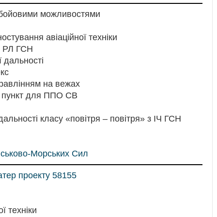
и бойовими можливостями
ностування авіаційної техніки
ю РЛ ГСН
ї дальності
екс
равлінням на вежах
 пункт для ППО СВ
дальності класу «повітря – повітря» з ІЧ ГСН
йськово-Морських Сил
атер проекту 58155
ї техніки