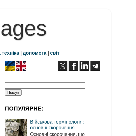
Pages
 техніка
|
допомога
|
світ
ПОПУЛЯРНЕ:
Військова термінологія:
основні скорочення
Основні скорочення, що