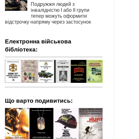
Подружжя людей з
інвалідністю І або ІІ групи
тепер можуть оформити
відстрочку напряму через застосунок
Електронна військова
бібліотека:
Що варто подивитись: