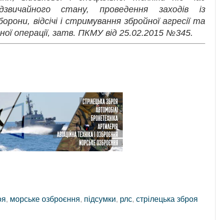
дзвичайного стану, проведення заходів із
борони, відсічі і стримування збройної агресії та
ї операції, затв. ПКМУ від 25.02.2015 №345.
оя
,
морське озброєння
,
підсумки
,
рлс
,
стрілецька зброя