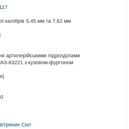
117
ої калібрів 5,45 мм та 7,62 мм
с
ня артилерійськими підрозділами
КРАЗ-63221 з кузовом-фургоном
і)
40
вітряних Сил