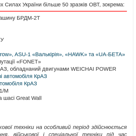
их Силах України більше 50 зразків ОВТ, зокрема:
машину БРДМ-2Т
5У
row», ASU-1 «Валькірія», «HAWK» та «UA-БЕТА»
омутації «FONET»
 КрАЗ, обладнаний двигунами WEICHAI POWER
зі автомобіля КрАЗ
автомобіля КрАЗ
 1/М
 шасі Great Wall
ькової техніки на особливий період здійснюється
ня, військової і спеціальної техніки під час