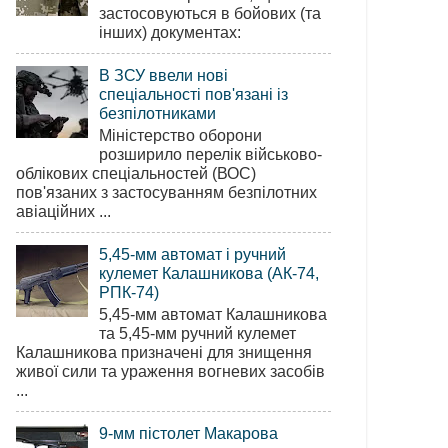
застосовуються в бойових (та
інших) документах:
В ЗСУ ввели нові
спеціальності пов'язані із
безпілотниками
Міністерство оборони
розширило перелік військово-
облікових спеціальностей (ВОС)
пов'язаних з застосуванням безпілотних
авіаційних ...
5,45-мм автомат і ручний
кулемет Калашникова (АК-74,
РПК-74)
5,45-мм автомат Калашникова
та 5,45-мм ручний кулемет
Калашникова призначені для знищення
живої сили та ураження вогневих засобів
...
9-мм пістолет Макарова