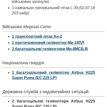
військових загинули)
1 навчально-тренувальний літак L-39 (02.07.19
203 набр
)
Військово-Морські Сили:
1 транспортний літак Ан-2
1 протичовновий гелікоптер Ми-14ПЛ
2 багатоцільові гелікоптери Ми-8МСБ-В
Національна гвардія:
1 багатоцільовий гелікоптер Airbus H225
Super Puma (EC 225 LP)
Державна служба з надзвичайних ситуацій:
2 багатоцільові гелікоптери Airbus H225
Super Puma (EC 225 LP)