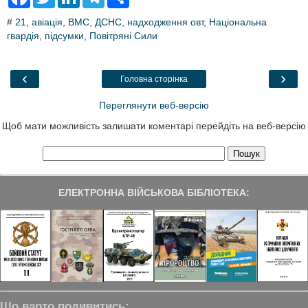
a
w
i
e
h
c
i
n
l
a
#
21
,
авіація
,
ВМС
,
ДСНС
,
надходження овт
,
Національна
e
t
k
e
r
гвардія
b
,
підсумки
t
e
,
Повітряні Сили
g
e
o
e
d
r
o
r
I
a
k
n
m
‹
›
Головна сторінка
Переглянути веб-версію
Щоб мати можливість залишати коментарі перейдіть на веб-версію
ЕЛЕКТРОННА ВІЙСЬКОВА БІБЛІОТЕКА:
Що варто подивитись: