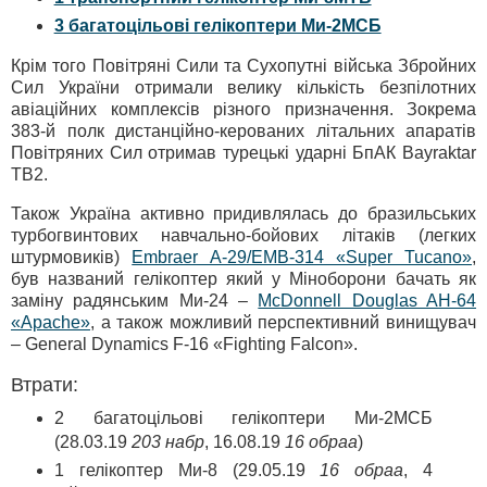
3 багатоцільові гелікоптери Ми-2МСБ
Крім того Повітряні Сили та Сухопутні війська Збройних
Сил України отримали велику кількість безпілотних
авіаційних комплексів різного призначення. Зокрема
383-й полк дистанційно-керованих літальних апаратів
Повітряних Сил отримав турецькі ударні БпАК Bayraktar
TB2.
Також Україна активно придивлялась до бразильських
турбогвинтових навчально-бойових літаків (легких
штурмовиків)
Embraer A-29/EMB-314 «Super Tucano»
,
був названий гелікоптер який у Міноборони бачать як
заміну радянським Ми-24 –
McDonnell Douglas AH-64
«Apache»
, а також можливий перспективний винищувач
– General Dynamics F-16 «Fighting Falcon».
Втрати:
2 багатоцільові гелікоптери Ми-2МСБ
(28.03.19
203 набр
, 16.08.19
16 обраа
)
1 гелікоптер Ми-8 (29.05.19
16 обраа
, 4