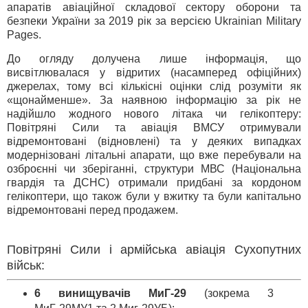
апаратів авіаційної складової сектору оборони та
безпеки України за 2019 рік за версією Ukrainian Military
Pages.
До огляду долучена лише інформація, що
висвітлювалася у відритих (насамперед офіційних)
джерелах, тому всі кількісні оцінки слід розуміти як
«щонайменше». За наявною інформацію за рік не
надійшло жодного нового літака чи гелікоптеру:
Повітряні Сили та авіація ВМСУ отримували
відремонтовані (відновлені) та у деяких випадках
модернізовані літальні апарати, що вже перебували на
озброєнні чи зберіганні, структури МВС (Національна
гвардія та ДСНС) отримали придбані за кордоном
гелікоптери, що також були у вжитку та були капітально
відремонтовані перед продажем.
Повітряні Сили і армійська авіація Сухопутних
військ:
6 винищувачів МиГ-29
(зокрема 3