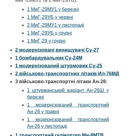
МиГ-29МУ1 та 2 Миг-29УБ):
1 МиГ-29МУ1 у березні
1 МиГ-29УБ у червні
2 МиГ-29МУ1 у листопаді
1 МиГ-29УБ у грудні
1 МиГ-29 у грудні
2 модернізовані винищувачі Су-27
1 бомбардувальник Су-24М
1 модернізований штурмовик Су-25
2 військово-транспортних літаків Ил-76МД
3 військово-транспортні літаки Ан-26:
1 штурманський варіант Ан-26Ш у
березні
1 модернізований транспортний
Ан-26 у травні
1 модернізований транспортний
Ан-26 у листопаді
1 транспортний гелікоптер Ми-8МТВ