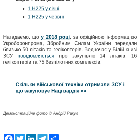
1 H225 у січні
1 H225 у червні
Нагадаємо, що
у 2018 році
, за офіційною інформацією
Укроборонпрома, Збройним Силам України передали
близько 50 літаків та гелікоптерів. Водночас у Білій книзі
ЗСУ
повідомляється
про закупівлю 14 літаків, 16
гелікоптерів та 75 безпілотних комплексів.
Скільки військової техніки отримали ЗСУ і
що закуповує Нацгвардія »»
Демонстраційне фото © Андрій Ракул
F
T
L
T
S