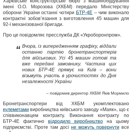
Харківське конструкторське бюро з машинобудування
імені O.O. Морозова (ХКБМ) передало Міністерству
оборони України останні чотири
БТР-4Е
– чим виконало
контрактні зобов’язання з виготовлення 45 машин для
92-ї механізованої бригади.
Про це повідомляє пресслужба ДК «Укроборонпром».
Вчора, із випередженням графіку, віддали
“
останню партію бронетранспортерів
для військових. Усі 45 машин готові та
вже передані замовнику. Частина цих
нових БТР-4Е прямує на Київ – вони
візьмуть участь в урочистостях до Дня
незалежності України
– повідомив директор ХКБМ Яків Мормило
Бронетранспортери від ХКБМ укомплектовано
кулеметами
виробництва київського заводу «Маяк», що є
співвиконавцем контракту. Виконання контракту по
БТР-4Е фактично
відродило виробництво
на цьому
підприємстві. Проте там досі
не можуть повернути
все