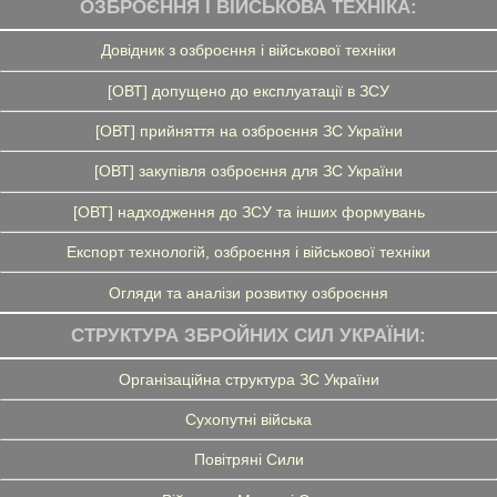
ОЗБРОЄННЯ І ВІЙСЬКОВА ТЕХНІКА:
Довідник з озброєння і військової техніки
[ОВТ] допущено до експлуатації в ЗСУ
[ОВТ] прийняття на озброєння ЗС України
[ОВТ] закупівля озброєння для ЗС України
[ОВТ] надходження до ЗСУ та інших формувань
Експорт технологій, озброєння і військової техніки
Огляди та аналізи розвитку озброєння
СТРУКТУРА ЗБРОЙНИХ СИЛ УКРАЇНИ:
Організаційна структура ЗС України
Сухопутні війська
Повітряні Сили