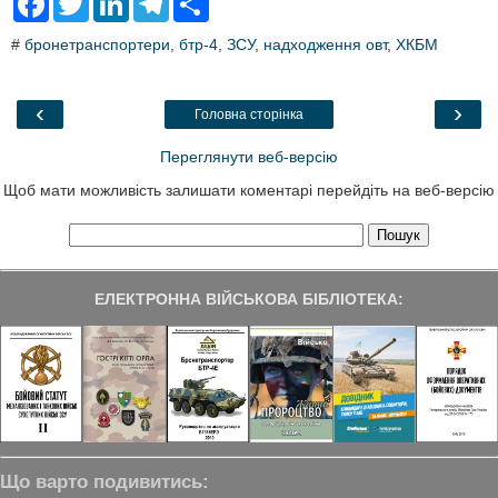
a
w
i
e
h
c
i
n
l
a
#
бронетранспортери
,
бтр-4
,
ЗСУ
,
надходження овт
,
ХКБМ
e
t
k
e
r
b
t
e
g
e
o
e
d
r
o
r
I
a
‹
›
Головна сторінка
k
n
m
Переглянути веб-версію
Щоб мати можливість залишати коментарі перейдіть на веб-версію
ЕЛЕКТРОННА ВІЙСЬКОВА БІБЛІОТЕКА:
Що варто подивитись: