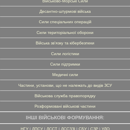
Військово-Морські Сили
Десантно-штурмові війська
Сили спеціальних операцій
Сили територіальної оборони
Війська зв'язку та кібербезпеки
Сили логістики
Сили підтримки
Медичні сили
Частини, установи, що не належать до видів ЗСУ
Військова служба правопорядку
Розформовані військові частини
ІНШІ ВІЙСЬКОВІ ФОРМУВАННЯ:
НГУ
|
ДПСУ
|
ДССТ
|
ДССЗЗІ
|
СБУ
|
СЗР
|
УДО