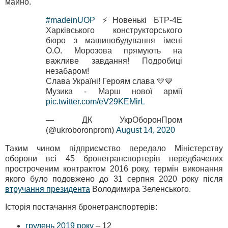
майно.
#madeinUOP
⚡️Новенькі БТР-4Е
Харківського конструкторського
бюро з машинобудування імені
O.O. Морозова прямують на
важливе завдання! Подробиці
незабаром!
Слава Україні! Героям слава 💛💙
Музика - Марш нової армії
pic.twitter.com/eV29KEMirL
— ДК УкрОборонПром
(@ukroboronprom)
August 14, 2020
Таким чином підприємство передало Міністерству
оборони всі 45 бронетранспортерів передбачених
простроченим контрактом 2016 року, термін виконання
якого було подовжено до 31 серпня 2020 року після
втручання президента
Володимира Зеленського.
Історія постачання бронетранспортерів:
грудень 2019 року
– 12