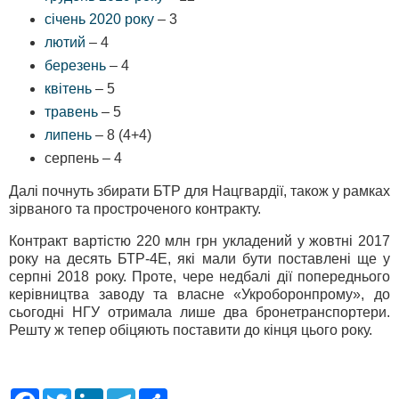
січень 2020 року
– 3
лютий
– 4
березень
– 4
квітень
– 5
травень
– 5
липень
– 8 (4+4)
серпень – 4
Далі почнуть збирати БТР для Нацгвардії, також у рамках
зірваного та простроченого контракту.
Контракт вартістю 220 млн грн укладений у жовтні 2017
року на десять БТР-4Е, які мали бути поставлені ще у
серпні 2018 року. Проте, чере недбалі дії попереднього
керівництва заводу та власне «Укроборонпрому», до
сьогодні НГУ отримала лише два бронетранспортери.
Решту ж тепер обіцяють поставити до кінця цього року.
F
T
L
T
S