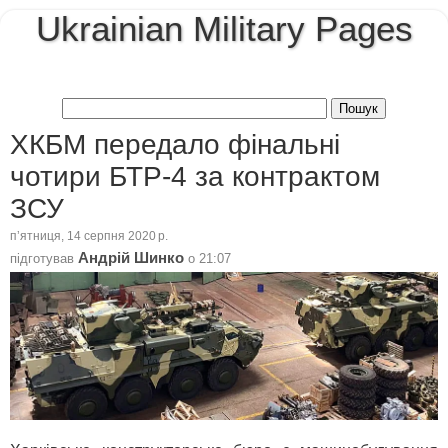
Ukrainian Military Pages
ХКБМ передало фінальні
чотири БТР-4 за контрактом
ЗСУ
пʼятниця, 14 серпня 2020 р.
Андрій Шинко
підготував
о
21:07