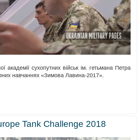
ї академії cухопутних військ ім. гетьмана Петра
ерних навчаннях «Зимова Лавина-2017».
urope Tank Challenge 2018