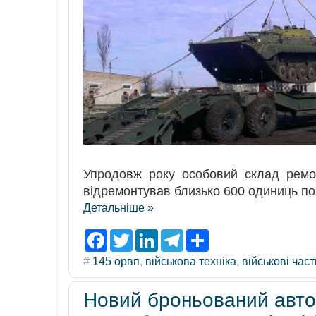
Упродовж року особовий склад ремо
відремонтував близько 600 одиниць пош
Детальніше »
F
T
L
T
S
a
w
i
e
h
c
i
n
l
a
#
145 орвп
,
військова техніка
,
військові час
e
t
k
e
r
b
t
e
g
e
o
e
d
r
Новий броньований авто
o
r
I
a
k
n
m