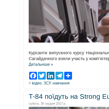
Курcанти випускного курсу Національно
Сагайдачного взяли участь у комп’ют
Детальніше »
F
T
L
T
S
a
w
i
e
h
c
i
n
l
a
#
відео
,
ЗСУ
,
навчання
e
t
k
e
r
b
t
e
g
e
o
e
d
r
Т-84 поїдуть на Strong E
o
r
I
a
k
n
m
субота, 30 грудня 2017 р.