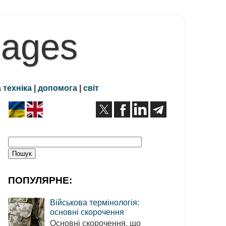
Pages
 техніка
|
допомога
|
світ
ПОПУЛЯРНЕ:
Військова термінологія:
основні скорочення
Основні скорочення, що