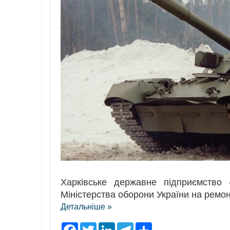
Харківське державне підприємство
Міністерства оборони України на ремонт
Детальніше »
F
T
L
T
S