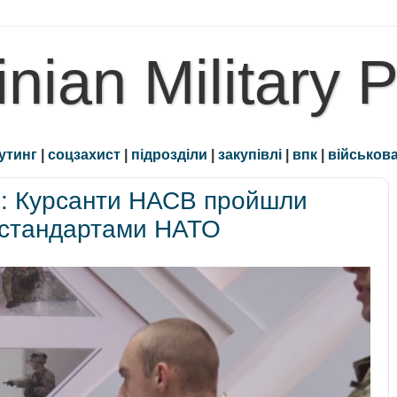
inian Military 
утинг
|
соцзахист
|
підрозділи
|
закупівлі
|
впк
|
військова
»: Курсанти НАСВ пройшли
а стандартами НАТО