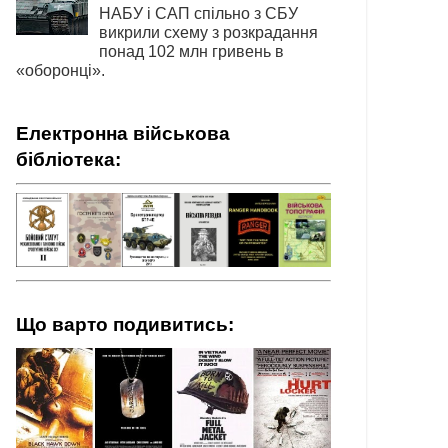
НАБУ і САП спільно з СБУ
викрили схему з розкрадання
понад 102 млн гривень в
«оборонці».
Електронна військова
бібліотека:
Що варто подивитись: