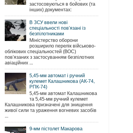
застосовуються в бойових (та
інших) документах:
В ЗСУ ввели нові
спеціальності пов'язані із
безпілотниками
Міністерство оборони
розширило перелік військово-
облікових спеціальностей (ВОС)
пов'язаних з застосуванням безпілотних
авіаційних ...
5,45-мм автомат і ручний
кулемет Калашникова (АК-74,
РПК-74)
5,45-мм автомат Калашникова
та 5,45-мм ручний кулемет
Калашникова призначені для знищення
живої сили та ураження вогневих засобів
...
9-мм пістолет Макарова