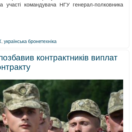
 участі командувача НГУ генерал-полковника
Х
,
українська бронетехніка
озбавив контрактників виплат
онтракту