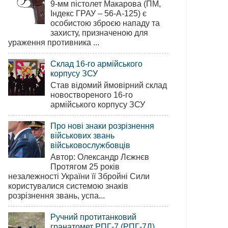
9-мм пістолет Макарова (ПМ,
Індекс ГРАУ – 56-А-125) є
особистою зброєю нападу та
захисту, призначеною для
ураження противника ...
Склад 16-го армійського
корпусу ЗСУ
Став відомий ймовірний склад
новоствореного 16-го
армійського корпусу ЗСУ
Про нові знаки розрізнення
військових звань
військовослужбовців
Автор: Олександр Лєжнєв
Протягом 25 років
незалежності України її Збройні Сили
користувалися системою знаків
розрізнення звань, успа...
Ручний протитанковий
гранатомет РПГ-7 (РПГ-7Д)