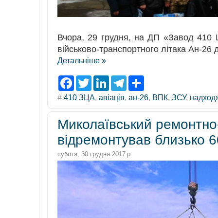
Вчора, 29 грудня, на ДП «Завод 410 
військово-транспортного літака Ан-26
Детальніше »
F
T
L
T
S
a
w
i
e
h
c
i
n
l
a
#
410 ЗЦА
,
авіація
,
ан-26
,
ВПК
,
ЗСУ
,
надход
e
t
k
e
r
b
t
e
g
e
o
e
d
r
Миколаївський ремонтно
o
r
I
a
k
n
m
відремонтував близько 6
субота, 30 грудня 2017 р.