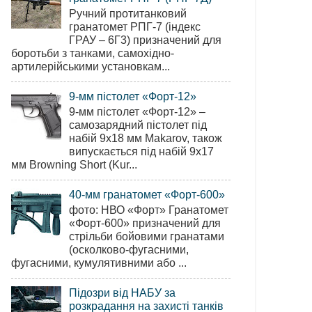
Ручний протитанковий
гранатомет РПГ-7 (індекс
ГРАУ – 6Г3) призначений для
боротьби з танками, самохідно-
артилерійськими установкам...
9-мм пістолет «Форт-12»
9-мм пістолет «Форт-12» –
самозарядний пістолет під
набій 9х18 мм Makarov, також
випускається під набій 9х17
мм Browning Short (Kur...
40-мм гранатомет «Форт-600»
фото: НВО «Форт» Гранатомет
«Форт-600» призначений для
стрільби бойовими гранатами
(осколково-фугасними,
фугасними, кумулятивними або ...
Підозри від НАБУ за
розкрадання на захисті танків